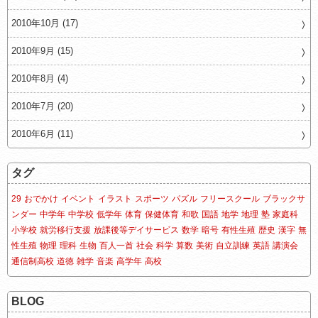
2010年10月 (17)
2010年9月 (15)
2010年8月 (4)
2010年7月 (20)
2010年6月 (11)
タグ
29
おでかけ
イベント
イラスト
スポーツ
パズル
フリースクール
ブラックサ
ンダー
中学年
中学校
低学年
体育
保健体育
和歌
国語
地学
地理
塾
家庭科
小学校
就労移行支援
放課後等デイサービス
数学
暗号
有性生殖
歴史
漢字
無
性生殖
物理
理科
生物
百人一首
社会
科学
算数
美術
自立訓練
英語
講演会
通信制高校
道徳
雑学
音楽
高学年
高校
BLOG