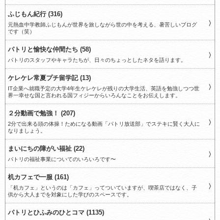
ふじもん紀行 (316)
元熱血中学教師ふじもんが世界を旅しながら世の中を考える、暑苦しいブログ
です（笑）
パトリと愉快な仲間たち (58)
パトリのスタッフやキャラたちが、日々のちょっとしたネタを語ります。
ケレケレ常夏プチ留学記 (13)
IT企業へ就職予定の大学4年生ケレケレが残りの大学生活、英語を勉強しつつ世
界一幸せな国と言われる国フィジーからいろんなことをお伝えします。
２分動画で勉強！ (207)
2分で出来る頭の体操！ためになる動画「パトリ放送部」でステキに賢く大人に
なりましょう。
まいにちの障がい福祉 (22)
パトリの福祉事業についてのいろいろです〜
机カフェで一服 (161)
「机カフェ」というのは「カフェ」ってついていますが、喫茶店ではなく、子
供から大人までを対象にした学びのスペースです。
パトリとひふみのひとコマ (1135)