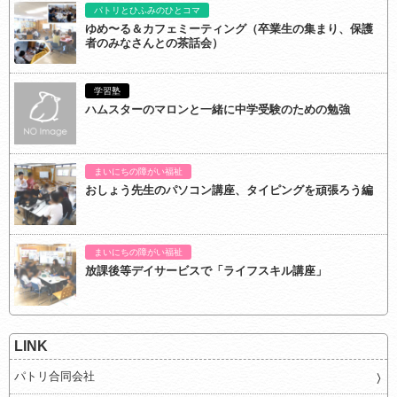
パトリとひふみのひとコマ
ゆめ〜る＆カフェミーティング（卒業生の集まり、保護
者のみなさんとの茶話会）
学習塾
ハムスターのマロンと一緒に中学受験のための勉強
まいにちの障がい福祉
おしょう先生のパソコン講座、タイピングを頑張ろう編
まいにちの障がい福祉
放課後等デイサービスで「ライフスキル講座」
LINK
パトリ合同会社