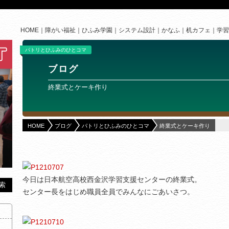
HOME
障がい福祉
ひふみ学園
システム設計
かなふ
机カフェ
学習
パトリとひふみのひとコマ
ブログ
終業式とケーキ作り
HOME
ブログ
パトリとひふみのひとコマ
終業式とケーキ作り
今日は日本航空高校西金沢学習支援センターの終業式。
センター長をはじめ職員全員でみんなにごあいさつ。