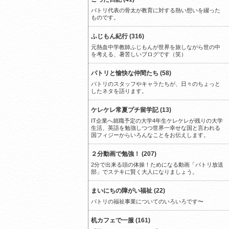
パトリ代表の骨太が教育に対する熱い想いを綴った
ものです。
ふじもん紀行 (316)
元熱血中学教師ふじもんが世界を旅しながら世の中
を考える、暑苦しいブログです（笑）
パトリと愉快な仲間たち (58)
パトリのスタッフやキャラたちが、日々のちょっと
したネタを語ります。
ケレケレ常夏プチ留学記 (13)
IT企業へ就職予定の大学4年生ケレケレが残りの大学
生活、英語を勉強しつつ世界一幸せな国と言われる
国フィジーからいろんなことをお伝えします。
２分動画で勉強！ (207)
2分で出来る頭の体操！ためになる動画「パトリ放送
部」でステキに賢く大人になりましょう。
まいにちの障がい福祉 (22)
パトリの福祉事業についてのいろいろです〜
机カフェで一服 (161)