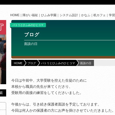
HOME
障がい福祉
ひふみ学園
システム設計
かなふ
机カフェ
学習
パトリとひふみのひとコマ
ブログ
面談の日
HOME
ブログ
パトリとひふみのひとコマ
面談の日
今日は午前中、大学受験を控えた生徒のために
本校から職員の先生が来てくださり、
受験用の面接の練習をしてくださいました。
午後からは、引き続き保護者面談を予定しております。
今回は何人かの保護者の方にお声を掛けさせていただきました