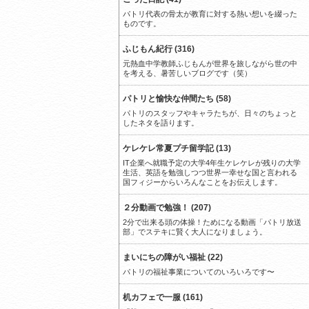
パトリ代表の骨太が教育に対する熱い想いを綴った
ものです。
ふじもん紀行 (316)
元熱血中学教師ふじもんが世界を旅しながら世の中
を考える、暑苦しいブログです（笑）
パトリと愉快な仲間たち (58)
パトリのスタッフやキャラたちが、日々のちょっと
したネタを語ります。
ケレケレ常夏プチ留学記 (13)
IT企業へ就職予定の大学4年生ケレケレが残りの大学
生活、英語を勉強しつつ世界一幸せな国と言われる
国フィジーからいろんなことをお伝えします。
２分動画で勉強！ (207)
2分で出来る頭の体操！ためになる動画「パトリ放送
部」でステキに賢く大人になりましょう。
まいにちの障がい福祉 (22)
パトリの福祉事業についてのいろいろです〜
机カフェで一服 (161)