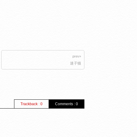
prev»
迷子猫
Trackback : 0
Comments : 0