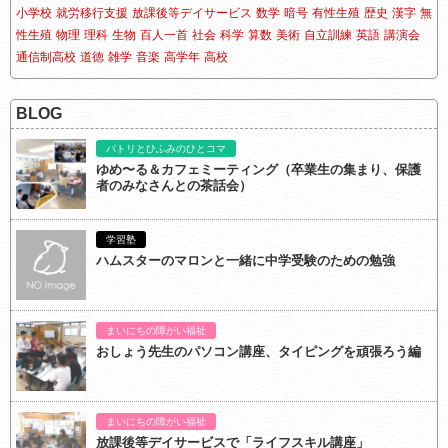
小学校
就労移行支援
放課後等デイサービス
数学
暗号
有性生殖
歴史
漢字
無
性生殖
物理
理科
生物
百人一首
社会
科学
算数
美術
自立訓練
英語
講演会
通信制高校
道徳
雑学
音楽
高学年
高校
BLOG
パトリとひふみのひとコマ
ゆめ〜る＆カフェミーティング（卒業生の集まり、保護
者のみなさんとの茶話会）
学習塾
ハムスターのマロンと一緒に中学受験のための勉強
まいにちの障がい福祉
おしょう先生のパソコン講座、タイピングを頑張ろう編
まいにちの障がい福祉
放課後等デイサービスで「ライフスキル講座」