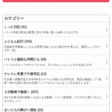
カテゴリー
こった日記 (41)
パトリ代表の骨太が教育に対する熱い想いを綴ったものです。
ふじもん紀行 (316)
元熱血中学教師ふじもんが世界を旅しながら世の中を考える、暑苦しいブログ
です（笑）
パトリと愉快な仲間たち (58)
パトリのスタッフやキャラたちが、日々のちょっとしたネタを語ります。
ケレケレ常夏プチ留学記 (13)
IT企業へ就職予定の大学4年生ケレケレが残りの大学生活、英語を勉強しつつ世
界一幸せな国と言われる国フィジーからいろんなことをお伝えします。
２分動画で勉強！ (207)
2分で出来る頭の体操！ためになる動画「パトリ放送部」でステキに賢く大人に
なりましょう。
まいにちの障がい福祉 (22)