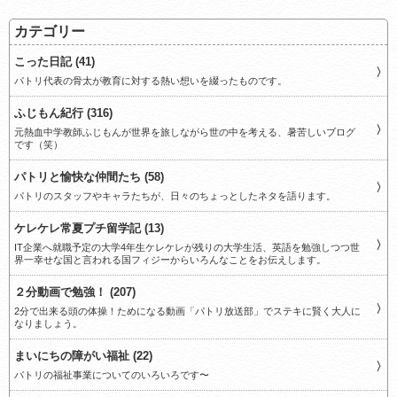
カテゴリー
こった日記 (41)
パトリ代表の骨太が教育に対する熱い想いを綴ったものです。
ふじもん紀行 (316)
元熱血中学教師ふじもんが世界を旅しながら世の中を考える、暑苦しいブログ
です（笑）
パトリと愉快な仲間たち (58)
パトリのスタッフやキャラたちが、日々のちょっとしたネタを語ります。
ケレケレ常夏プチ留学記 (13)
IT企業へ就職予定の大学4年生ケレケレが残りの大学生活、英語を勉強しつつ世
界一幸せな国と言われる国フィジーからいろんなことをお伝えします。
２分動画で勉強！ (207)
2分で出来る頭の体操！ためになる動画「パトリ放送部」でステキに賢く大人に
なりましょう。
まいにちの障がい福祉 (22)
パトリの福祉事業についてのいろいろです〜