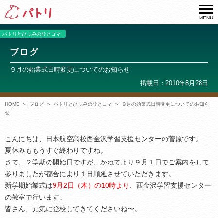
MENU
パトリとひふみのひとコマ
ブログ
９月の始業式日時変更についてのお知らせ
掲載日：2010年8月28日
HOME
ブログ
パトリとひふみのひとコマ
９月の始業式日時変更についてのお知ら
せ
こんにちは、日本航空高校西金沢学習支援センターの菅原です。
夏休みももうすぐ終わりですね。
さて、２学期の開始日ですが、かねてより９月１日でご案内をして
参りましたが都合により１日順延させていただきます。
新学期始業式は
9月2日（木）の10時より
、西金沢学習支援センター
の教室で行います。
皆さん、元気に登校してきてくださいね〜。