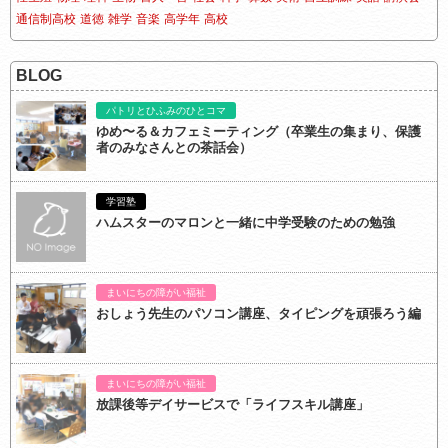
通信制高校
道徳
雑学
音楽
高学年
高校
BLOG
パトリとひふみのひとコマ
ゆめ〜る＆カフェミーティング（卒業生の集まり、保護
者のみなさんとの茶話会）
学習塾
ハムスターのマロンと一緒に中学受験のための勉強
まいにちの障がい福祉
おしょう先生のパソコン講座、タイピングを頑張ろう編
まいにちの障がい福祉
放課後等デイサービスで「ライフスキル講座」