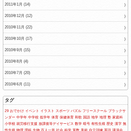
2011年1月 (14)
2010年12月 (12)
2010年11月 (22)
2010年10月 (17)
2010年9月 (15)
2010年8月 (4)
2010年7月 (20)
2010年6月 (11)
タグ
29
おでかけ
イベント
イラスト
スポーツ
パズル
フリースクール
ブラックサ
ンダー
中学年
中学校
低学年
体育
保健体育
和歌
国語
地学
地理
塾
家庭科
小学校
就労移行支援
放課後等デイサービス
数学
暗号
有性生殖
歴史
漢字
無
性生殖
物理
理科
生物
百人一首
社会
科学
算数
美術
自立訓練
英語
講演会