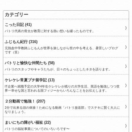
カテゴリー
こった日記 (41)
パトリ代表の骨太が教育に対する熱い想いを綴ったものです。
ふじもん紀行 (316)
元熱血中学教師ふじもんが世界を旅しながら世の中を考える、暑苦しいブログ
です（笑）
パトリと愉快な仲間たち (58)
パトリのスタッフやキャラたちが、日々のちょっとしたネタを語ります。
ケレケレ常夏プチ留学記 (13)
IT企業へ就職予定の大学4年生ケレケレが残りの大学生活、英語を勉強しつつ世
界一幸せな国と言われる国フィジーからいろんなことをお伝えします。
２分動画で勉強！ (207)
2分で出来る頭の体操！ためになる動画「パトリ放送部」でステキに賢く大人に
なりましょう。
まいにちの障がい福祉 (22)
パトリの福祉事業についてのいろいろです〜