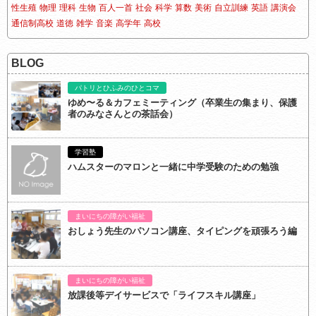
性生殖
物理
理科
生物
百人一首
社会
科学
算数
美術
自立訓練
英語
講演会
通信制高校
道徳
雑学
音楽
高学年
高校
BLOG
パトリとひふみのひとコマ
ゆめ〜る＆カフェミーティング（卒業生の集まり、保護
者のみなさんとの茶話会）
学習塾
ハムスターのマロンと一緒に中学受験のための勉強
まいにちの障がい福祉
おしょう先生のパソコン講座、タイピングを頑張ろう編
まいにちの障がい福祉
放課後等デイサービスで「ライフスキル講座」