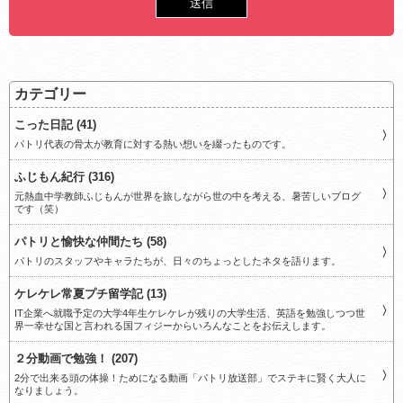
カテゴリー
こった日記 (41)
パトリ代表の骨太が教育に対する熱い想いを綴ったものです。
ふじもん紀行 (316)
元熱血中学教師ふじもんが世界を旅しながら世の中を考える、暑苦しいブログ
です（笑）
パトリと愉快な仲間たち (58)
パトリのスタッフやキャラたちが、日々のちょっとしたネタを語ります。
ケレケレ常夏プチ留学記 (13)
IT企業へ就職予定の大学4年生ケレケレが残りの大学生活、英語を勉強しつつ世
界一幸せな国と言われる国フィジーからいろんなことをお伝えします。
２分動画で勉強！ (207)
2分で出来る頭の体操！ためになる動画「パトリ放送部」でステキに賢く大人に
なりましょう。