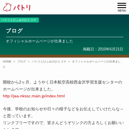
MENU
パトリとひふみのひとコマ
ブログ
オフィシャルホームページが出来ました
掲載日：2010年6月21日
HOME
ブログ
パトリとひふみのひとコマ
オフィシャルホームページが出来まし
た
開校から2ヶ月、ようやく日本航空高校西金沢学習支援センターの
ホームページが出来ました。
http://jaa-nkssc.main.jp/index.html
今後、学校のお知らせや日々の様子などをお伝えしていけたらな～
と思っています。
リンクフリーですので、皆さんどうぞリンクの方よろしくお願いい