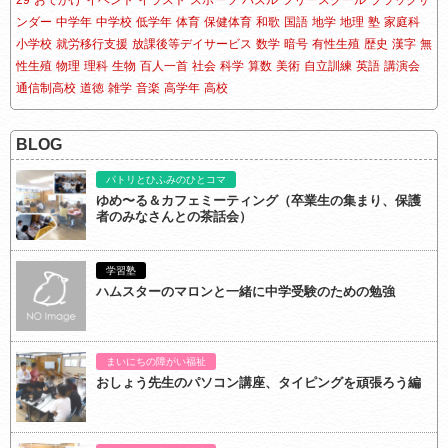
29
おでかけ
イベント
イラスト
スポーツ
パズル
フリースクール
ブラックサ
ンダー
中学年
中学校
低学年
体育
保健体育
和歌
国語
地学
地理
塾
家庭科
小学校
就労移行支援
放課後等デイサービス
数学
暗号
有性生殖
歴史
漢字
無
性生殖
物理
理科
生物
百人一首
社会
科学
算数
美術
自立訓練
英語
講演会
通信制高校
道徳
雑学
音楽
高学年
高校
BLOG
パトリとひふみのひとコマ
ゆめ〜る＆カフェミーティング（卒業生の集まり、保護
者のみなさんとの茶話会）
学習塾
ハムスターのマロンと一緒に中学受験のための勉強
まいにちの障がい福祉
おしょう先生のパソコン講座、タイピングを頑張ろう編