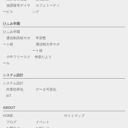
放課後等デイサ
カフェミーティ
ービス
ング
ひふみ学園
ひふみ学園
通信制高校サポ
学習塾
ート校
通信制大学サポ
ート校
小中フリースク
伸楽だより
ール
システム設計
システム設計
作業効率化
データ可視化
IoT
ABOUT
HOME
サイトマップ
ブログ
イベント