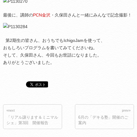
最後に、講師の
PCN金沢
・久保田さんと一緒にみんなで記念撮影！
第2期生の皆さん、おうちでもIchigoJamを使って、
おもしろいプログラムを書いてみてくださいね。
そして、久保田さん、今回もお世話になりました。
ありがとうございました。
«next
prev»
「リアル譲ります＆ミニマル
6月の「デキる塾」開催のご
シェ」第3回 開催報告
案内