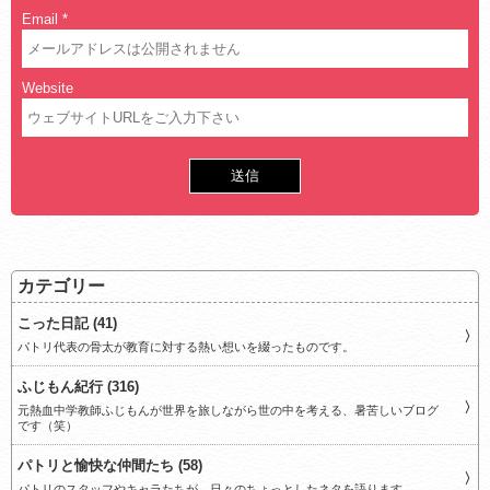
Email
*
Website
カテゴリー
こった日記 (41)
パトリ代表の骨太が教育に対する熱い想いを綴ったものです。
ふじもん紀行 (316)
元熱血中学教師ふじもんが世界を旅しながら世の中を考える、暑苦しいブログ
です（笑）
パトリと愉快な仲間たち (58)
パトリのスタッフやキャラたちが、日々のちょっとしたネタを語ります。