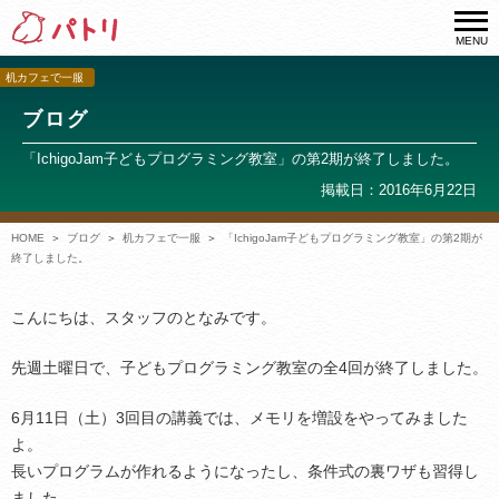
MENU
机カフェで一服
ブログ
「IchigoJam子どもプログラミング教室」の第2期が終了しました。
掲載日：2016年6月22日
HOME
ブログ
机カフェで一服
「IchigoJam子どもプログラミング教室」の第2期が
終了しました。
こんにちは、スタッフのとなみです。
先週土曜日で、子どもプログラミング教室の全4回が終了しました。
6月11日（土）3回目の講義では、メモリを増設をやってみました
よ。
長いプログラムが作れるようになったし、条件式の裏ワザも習得し
ました。