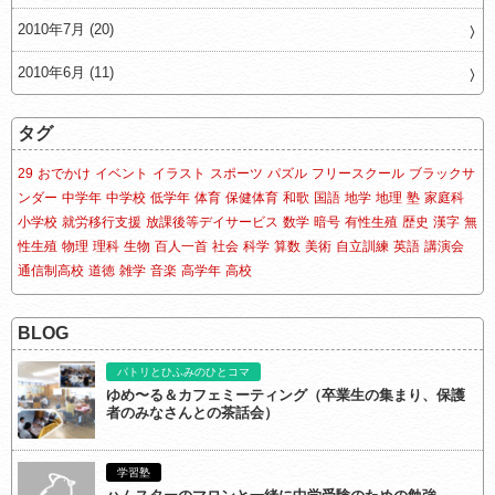
2010年7月 (20)
2010年6月 (11)
タグ
29
おでかけ
イベント
イラスト
スポーツ
パズル
フリースクール
ブラックサ
ンダー
中学年
中学校
低学年
体育
保健体育
和歌
国語
地学
地理
塾
家庭科
小学校
就労移行支援
放課後等デイサービス
数学
暗号
有性生殖
歴史
漢字
無
性生殖
物理
理科
生物
百人一首
社会
科学
算数
美術
自立訓練
英語
講演会
通信制高校
道徳
雑学
音楽
高学年
高校
BLOG
パトリとひふみのひとコマ
ゆめ〜る＆カフェミーティング（卒業生の集まり、保護
者のみなさんとの茶話会）
学習塾