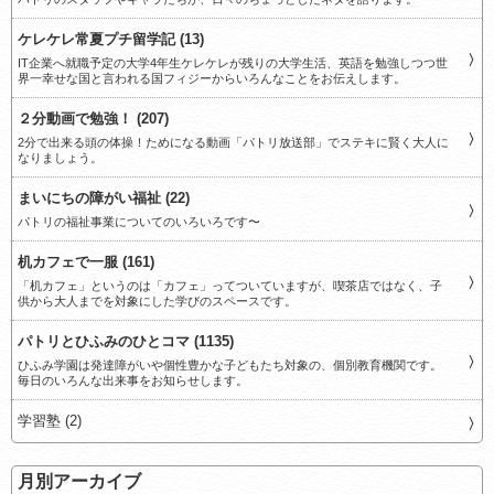
ケレケレ常夏プチ留学記 (13)
IT企業へ就職予定の大学4年生ケレケレが残りの大学生活、英語を勉強しつつ世
界一幸せな国と言われる国フィジーからいろんなことをお伝えします。
２分動画で勉強！ (207)
2分で出来る頭の体操！ためになる動画「パトリ放送部」でステキに賢く大人に
なりましょう。
まいにちの障がい福祉 (22)
パトリの福祉事業についてのいろいろです〜
机カフェで一服 (161)
「机カフェ」というのは「カフェ」ってついていますが、喫茶店ではなく、子
供から大人までを対象にした学びのスペースです。
パトリとひふみのひとコマ (1135)
ひふみ学園は発達障がいや個性豊かな子どもたち対象の、個別教育機関です。
毎日のいろんな出来事をお知らせします。
学習塾 (2)
月別アーカイブ