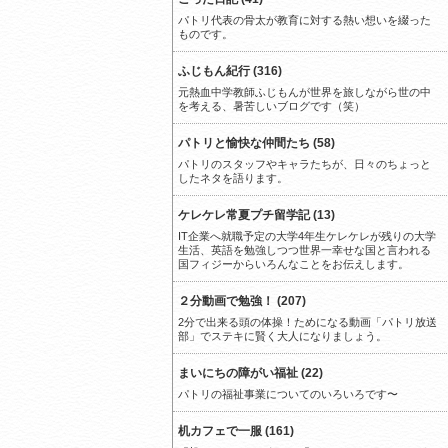
パトリ代表の骨太が教育に対する熱い想いを綴った
ものです。
ふじもん紀行 (316)
元熱血中学教師ふじもんが世界を旅しながら世の中
を考える、暑苦しいブログです（笑）
パトリと愉快な仲間たち (58)
パトリのスタッフやキャラたちが、日々のちょっと
したネタを語ります。
ケレケレ常夏プチ留学記 (13)
IT企業へ就職予定の大学4年生ケレケレが残りの大学
生活、英語を勉強しつつ世界一幸せな国と言われる
国フィジーからいろんなことをお伝えします。
２分動画で勉強！ (207)
2分で出来る頭の体操！ためになる動画「パトリ放送
部」でステキに賢く大人になりましょう。
まいにちの障がい福祉 (22)
パトリの福祉事業についてのいろいろです〜
机カフェで一服 (161)