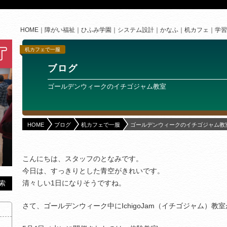
HOME
障がい福祉
ひふみ学園
システム設計
かなふ
机カフェ
学習
机カフェで一服
ブログ
ゴールデンウィークのイチゴジャム教室
HOME
ブログ
机カフェで一服
ゴールデンウィークのイチゴジャム教
こんにちは、スタッフのとなみです。
今日は、すっきりとした青空がきれいです。
清々しい1日になりそうですね。
さて、ゴールデンウィーク中にIchigoJam（イチゴジャム）教