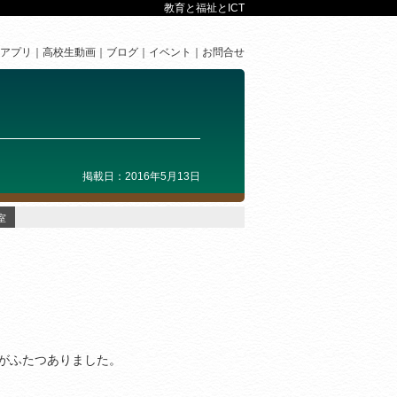
教育と福祉とICT
アプリ
高校生動画
ブログ
イベント
お問合せ
掲載日：2016年5月13日
室
室がふたつありました。