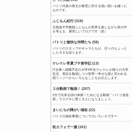
パトリ代表の骨太が教育に対する熱い想いを綴った
ものです。
ふじもん紀行 (316)
元熱血中学教師ふじもんが世界を旅しながら世の中
を考える、暑苦しいブログです（笑）
パトリと愉快な仲間たち (58)
パトリのスタッフやキャラたちが、日々のちょっと
したネタを語ります。
ケレケレ常夏プチ留学記 (13)
IT企業へ就職予定の大学4年生ケレケレが残りの大学
生活、英語を勉強しつつ世界一幸せな国と言われる
国フィジーからいろんなことをお伝えします。
２分動画で勉強！ (207)
2分で出来る頭の体操！ためになる動画「パトリ放送
部」でステキに賢く大人になりましょう。
まいにちの障がい福祉 (22)
パトリの福祉事業についてのいろいろです〜
机カフェで一服 (161)