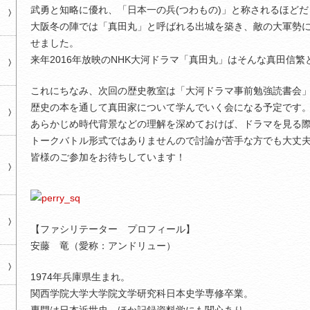
武勇と知略に優れ、「日本一の兵(つわもの)」と称されるほどだ
大阪冬の陣では「真田丸」と呼ばれる出城を築き、敵の大軍勢
せました。
来年2016年放映のNHK大河ドラマ「真田丸」はそんな真田信
これにちなみ、次回の歴史教室は「大河ドラマ事前勉強読書会
歴史の本を通して真田家について学んでいく会になる予定です
あらかじめ時代背景などの理解を深めておけば、ドラマを見る
トークバトル形式ではありませんので討論が苦手な方でも大丈
皆様のご参加をお待ちしています！
【ファシリテーター プロフィール】
安藤 竜（愛称：アンドリュー）
1974年兵庫県生まれ。
関西学院大学大学院文学研究科日本史学専修卒業。