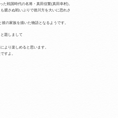
った戦国時代の名将・真田信繁(真田幸村)。
にも臆さぬ戦いぶりで徳川方を大いに恐れさ
繁と彼の家族を描いた物語となるようです。
」と題しまして
。
際により楽しめると思います。
夫ですよ。