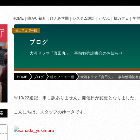
HOME
障がい福祉
ひふみ学園
システム設計
かなふ
机カフェ
学習
机カフェで一服
ブログ
大河ドラマ「真田丸」 事前勉強読書会のお知らせ
HOME
ブログ
机カフェで一服
大河ドラマ「真田丸」 事前勉強読書
※10/22追記 申し訳ありません、開催日が変更となりました。
こんにちは、スタッフのゆーきです。