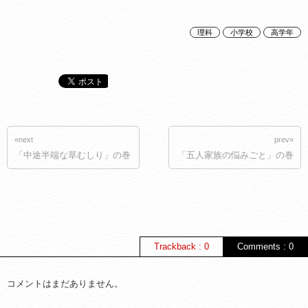
理科
小学校
高学年
«next
prev»
「中途半端な草むしり」の巻
「五人家族の悩みごと」の巻
Trackback : 0
Comments : 0
コメントはまだありません。