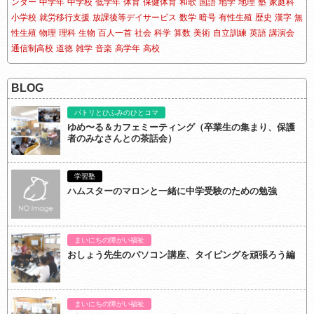
ンダー
中学年
中学校
低学年
体育
保健体育
和歌
国語
地学
地理
塾
家庭科
小学校
就労移行支援
放課後等デイサービス
数学
暗号
有性生殖
歴史
漢字
無
性生殖
物理
理科
生物
百人一首
社会
科学
算数
美術
自立訓練
英語
講演会
通信制高校
道徳
雑学
音楽
高学年
高校
BLOG
パトリとひふみのひとコマ
ゆめ〜る＆カフェミーティング（卒業生の集まり、保護
者のみなさんとの茶話会）
学習塾
ハムスターのマロンと一緒に中学受験のための勉強
まいにちの障がい福祉
おしょう先生のパソコン講座、タイピングを頑張ろう編
まいにちの障がい福祉