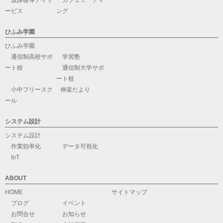
放課後等デイサ
カフェミーティ
ービス
ング
ひふみ学園
ひふみ学園
通信制高校サポ
学習塾
ート校
通信制大学サポ
ート校
小中フリースク
伸楽だより
ール
システム設計
システム設計
作業効率化
データ可視化
IoT
ABOUT
HOME
サイトマップ
ブログ
イベント
お問合せ
お知らせ