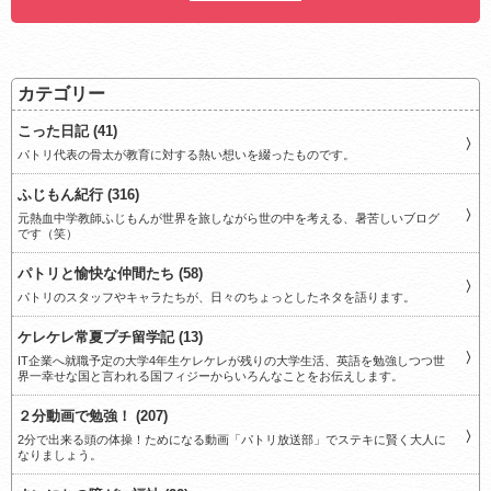
カテゴリー
こった日記 (41)
パトリ代表の骨太が教育に対する熱い想いを綴ったものです。
ふじもん紀行 (316)
元熱血中学教師ふじもんが世界を旅しながら世の中を考える、暑苦しいブログ
です（笑）
パトリと愉快な仲間たち (58)
パトリのスタッフやキャラたちが、日々のちょっとしたネタを語ります。
ケレケレ常夏プチ留学記 (13)
IT企業へ就職予定の大学4年生ケレケレが残りの大学生活、英語を勉強しつつ世
界一幸せな国と言われる国フィジーからいろんなことをお伝えします。
２分動画で勉強！ (207)
2分で出来る頭の体操！ためになる動画「パトリ放送部」でステキに賢く大人に
なりましょう。