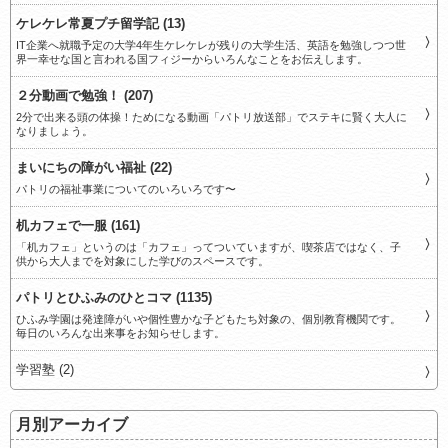
ケレケレ常夏プチ留学記 (13)
IT企業へ就職予定の大学4年生ケレケレが残りの大学生活、英語を勉強しつつ世
界一幸せな国と言われる国フィジーからいろんなことをお伝えします。
２分動画で勉強！ (207)
2分で出来る頭の体操！ためになる動画「パトリ放送部」でステキに賢く大人に
なりましょう。
まいにちの障がい福祉 (22)
パトリの福祉事業についてのいろいろです〜
机カフェで一服 (161)
「机カフェ」というのは「カフェ」ってついていますが、喫茶店ではなく、子
供から大人までを対象にした学びのスペースです。
パトリとひふみのひとコマ (1135)
ひふみ学園は発達障がいや個性豊かな子どもたち対象の、個別教育機関です。
毎日のいろんな出来事をお知らせします。
学習塾 (2)
月別アーカイブ