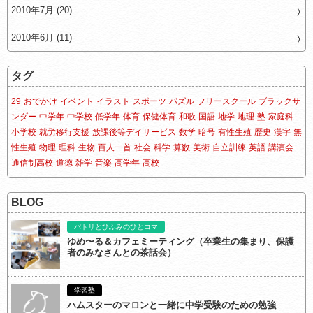
2010年7月 (20)
2010年6月 (11)
タグ
29
おでかけ
イベント
イラスト
スポーツ
パズル
フリースクール
ブラックサ
ンダー
中学年
中学校
低学年
体育
保健体育
和歌
国語
地学
地理
塾
家庭科
小学校
就労移行支援
放課後等デイサービス
数学
暗号
有性生殖
歴史
漢字
無
性生殖
物理
理科
生物
百人一首
社会
科学
算数
美術
自立訓練
英語
講演会
通信制高校
道徳
雑学
音楽
高学年
高校
BLOG
パトリとひふみのひとコマ
ゆめ〜る＆カフェミーティング（卒業生の集まり、保護
者のみなさんとの茶話会）
学習塾
ハムスターのマロンと一緒に中学受験のための勉強