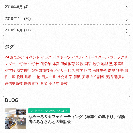
2010年8月 (4)
2010年7月 (20)
2010年6月 (11)
タグ
29
おでかけ
イベント
イラスト
スポーツ
パズル
フリースクール
ブラックサ
ンダー
中学年
中学校
低学年
体育
保健体育
和歌
国語
地学
地理
塾
家庭科
小学校
就労移行支援
放課後等デイサービス
数学
暗号
有性生殖
歴史
漢字
無
性生殖
物理
理科
生物
百人一首
社会
科学
算数
美術
自立訓練
英語
講演会
通信制高校
道徳
雑学
音楽
高学年
高校
BLOG
パトリとひふみのひとコマ
ゆめ〜る＆カフェミーティング（卒業生の集まり、保護
者のみなさんとの茶話会）