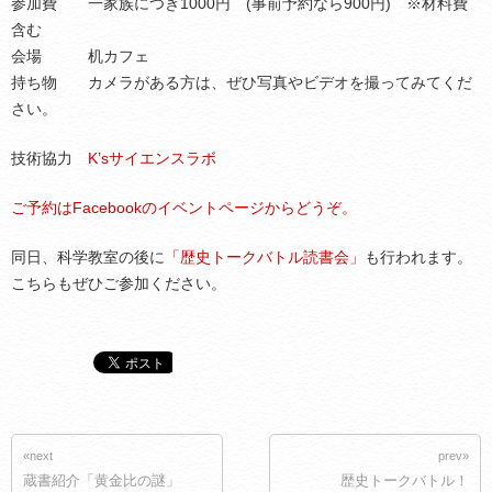
参加費 一家族につき1000円 (事前予約なら900円) ※材料費
含む
会場 机カフェ
持ち物 カメラがある方は、ぜひ写真やビデオを撮ってみてくだ
さい。
技術協力
K’sサイエンスラボ
ご予約はFacebookのイベントページからどうぞ。
同日、科学教室の後に
「歴史トークバトル読書会」
も行われます。
こちらもぜひご参加ください。
«next
prev»
蔵書紹介「黄金比の謎」
歴史トークバトル！