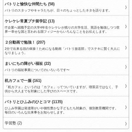
パトリと愉快な仲間たち (58)
パトリのスタッフやキャラたちが、日々のちょっとしたネタを語ります。
ケレケレ常夏プチ留学記 (13)
IT企業へ就職予定の大学4年生ケレケレが残りの大学生活、英語を勉強しつつ世
界一幸せな国と言われる国フィジーからいろんなことをお伝えします。
２分動画で勉強！ (207)
2分で出来る頭の体操！ためになる動画「パトリ放送部」でステキに賢く大人に
なりましょう。
まいにちの障がい福祉 (22)
パトリの福祉事業についてのいろいろです〜
机カフェで一服 (161)
「机カフェ」というのは「カフェ」ってついていますが、喫茶店ではなく、子
供から大人までを対象にした学びのスペースです。
パトリとひふみのひとコマ (1135)
ひふみ学園は発達障がいや個性豊かな子どもたち対象の、個別教育機関です。
毎日のいろんな出来事をお知らせします。
学習塾 (2)