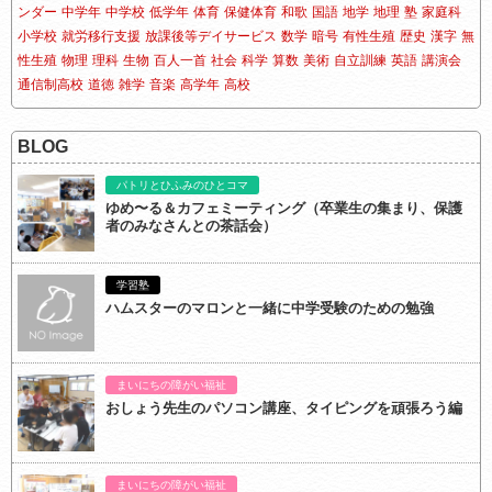
ンダー
中学年
中学校
低学年
体育
保健体育
和歌
国語
地学
地理
塾
家庭科
小学校
就労移行支援
放課後等デイサービス
数学
暗号
有性生殖
歴史
漢字
無
性生殖
物理
理科
生物
百人一首
社会
科学
算数
美術
自立訓練
英語
講演会
通信制高校
道徳
雑学
音楽
高学年
高校
BLOG
パトリとひふみのひとコマ
ゆめ〜る＆カフェミーティング（卒業生の集まり、保護
者のみなさんとの茶話会）
学習塾
ハムスターのマロンと一緒に中学受験のための勉強
まいにちの障がい福祉
おしょう先生のパソコン講座、タイピングを頑張ろう編
まいにちの障がい福祉