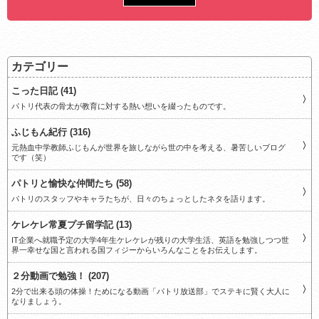
カテゴリー
こった日記 (41)
パトリ代表の骨太が教育に対する熱い想いを綴ったものです。
ふじもん紀行 (316)
元熱血中学教師ふじもんが世界を旅しながら世の中を考える、暑苦しいブログ
です（笑）
パトリと愉快な仲間たち (58)
パトリのスタッフやキャラたちが、日々のちょっとしたネタを語ります。
ケレケレ常夏プチ留学記 (13)
IT企業へ就職予定の大学4年生ケレケレが残りの大学生活、英語を勉強しつつ世
界一幸せな国と言われる国フィジーからいろんなことをお伝えします。
２分動画で勉強！ (207)
2分で出来る頭の体操！ためになる動画「パトリ放送部」でステキに賢く大人に
なりましょう。