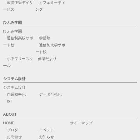
放課後等デイサ
カフェミーティ
ービス
ング
ひふみ学園
ひふみ学園
通信制高校サポ
学習塾
ート校
通信制大学サポ
ート校
小中フリースク
伸楽だより
ール
システム設計
システム設計
作業効率化
データ可視化
IoT
ABOUT
HOME
サイトマップ
ブログ
イベント
お問合せ
お知らせ