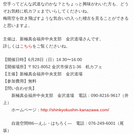
空手ってどんな武道なのかな？とちょっと興味がわいた方も、どう
ぞお気軽に机カフェまでいらしてくださいね。
梅雨空を吹き飛ばすような気合いの入った稽古を見ることができる
と思いますよ。
主催は、新極真会福井中央支部 金沢道場さんです。
詳しくは
こちら
をご覧くださいね。
【開催日時】6月28日（日）14:30〜16:00
【開催場所】〒921-8052 金沢市保古1-36 机カフェ
【主催】新極真会福井中央支部 金沢道場
【参加費用】無料
【問い合わせ先】
新極真会福井中央支部 金沢道場 電話：090-8216-9617（井
上）
ホームページ：
http://shinkyokushin-kanazawa.com/
自遊空間f86―えふ・はちろく― 電話：076-249-6001（尾
坂）