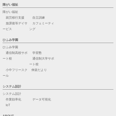
障がい福祉
障がい福祉
就労移行支援
自立訓練
放課後等デイサ
カフェミーティ
ービス
ング
ひふみ学園
ひふみ学園
通信制高校サポ
学習塾
ート校
通信制大学サポ
ート校
小中フリースク
伸楽だより
ール
システム設計
システム設計
作業効率化
データ可視化
IoT