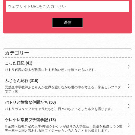
カテゴリー
こった日記 (41)
パトリ代表の骨太が教育に対する熱い想いを綴ったものです。
ふじもん紀行 (316)
元熱血中学教師ふじもんが世界を旅しながら世の中を考える、暑苦しいブログ
です（笑）
パトリと愉快な仲間たち (58)
パトリのスタッフやキャラたちが、日々のちょっとしたネタを語ります。
ケレケレ常夏プチ留学記 (13)
IT企業へ就職予定の大学4年生ケレケレが残りの大学生活、英語を勉強しつつ世
界一幸せな国と言われる国フィジーからいろんなことをお伝えします。