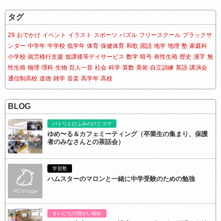
タグ
29
おでかけ
イベント
イラスト
スポーツ
パズル
フリースクール
ブラックサ
ンダー
中学年
中学校
低学年
体育
保健体育
和歌
国語
地学
地理
塾
家庭科
小学校
就労移行支援
放課後等デイサービス
数学
暗号
有性生殖
歴史
漢字
無
性生殖
物理
理科
生物
百人一首
社会
科学
算数
美術
自立訓練
英語
講演会
通信制高校
道徳
雑学
音楽
高学年
高校
BLOG
パトリとひふみのひとコマ
ゆめ〜る＆カフェミーティング（卒業生の集まり、保護
者のみなさんとの茶話会）
学習塾
ハムスターのマロンと一緒に中学受験のための勉強
まいにちの障がい福祉