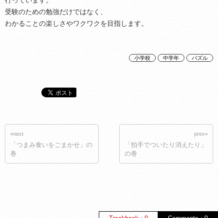
行っています。
受験のための勉強だけではなく、
わかることの楽しさやワクワクを目指します。
小学校
中学年
パズル
«next
prev»
「つまみ食いをごまかせ」の
「拍手でついたり消えたり」
巻
の巻