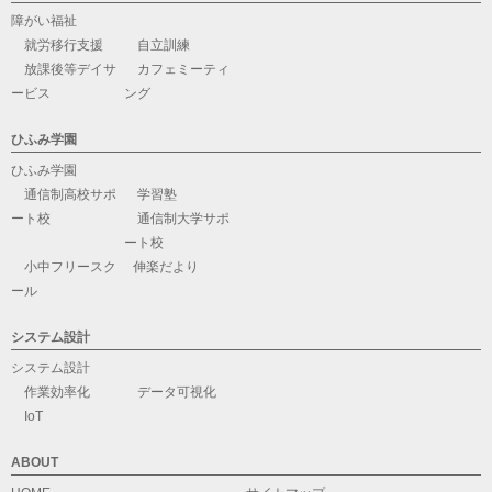
障がい福祉
就労移行支援
自立訓練
放課後等デイサ
カフェミーティ
ービス
ング
ひふみ学園
ひふみ学園
通信制高校サポ
学習塾
ート校
通信制大学サポ
ート校
小中フリースク
伸楽だより
ール
システム設計
システム設計
作業効率化
データ可視化
IoT
ABOUT