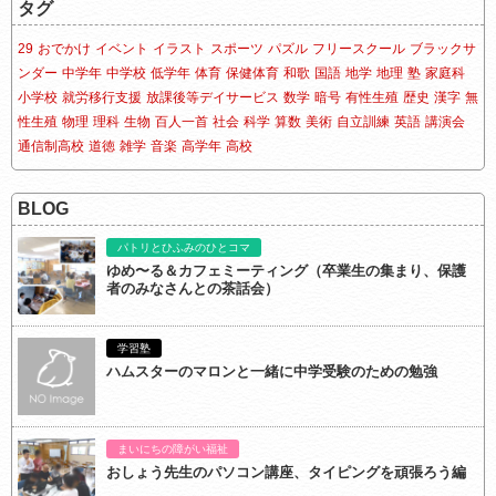
タグ
29
おでかけ
イベント
イラスト
スポーツ
パズル
フリースクール
ブラックサ
ンダー
中学年
中学校
低学年
体育
保健体育
和歌
国語
地学
地理
塾
家庭科
小学校
就労移行支援
放課後等デイサービス
数学
暗号
有性生殖
歴史
漢字
無
性生殖
物理
理科
生物
百人一首
社会
科学
算数
美術
自立訓練
英語
講演会
通信制高校
道徳
雑学
音楽
高学年
高校
BLOG
パトリとひふみのひとコマ
ゆめ〜る＆カフェミーティング（卒業生の集まり、保護
者のみなさんとの茶話会）
学習塾
ハムスターのマロンと一緒に中学受験のための勉強
まいにちの障がい福祉
おしょう先生のパソコン講座、タイピングを頑張ろう編