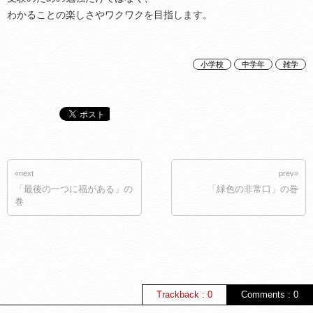
わかることの楽しさやワクワクを目指します。
小学校
中学年
雑学
«next
prev»
「最後の一つに福がある」の
「緑色の非常口」の巻
巻
Trackback : 0
Comments : 0