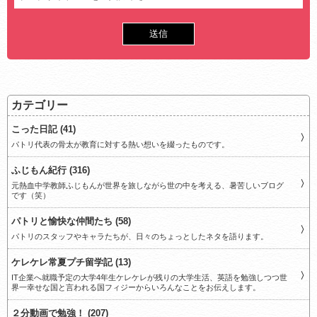
カテゴリー
こった日記 (41)
パトリ代表の骨太が教育に対する熱い想いを綴ったものです。
ふじもん紀行 (316)
元熱血中学教師ふじもんが世界を旅しながら世の中を考える、暑苦しいブログ
です（笑）
パトリと愉快な仲間たち (58)
パトリのスタッフやキャラたちが、日々のちょっとしたネタを語ります。
ケレケレ常夏プチ留学記 (13)
IT企業へ就職予定の大学4年生ケレケレが残りの大学生活、英語を勉強しつつ世
界一幸せな国と言われる国フィジーからいろんなことをお伝えします。
２分動画で勉強！ (207)