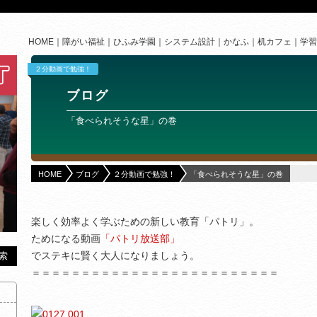
HOME
障がい福祉
ひふみ学園
システム設計
かなふ
机カフェ
学習
２分動画で勉強！
ブログ
「食べられそうな星」の巻
HOME
ブログ
２分動画で勉強！
「食べられそうな星」の巻
楽しく効率よく学ぶための新しい教育「パトリ」。
ためになる動画
「パトリ放送部」
でステキに賢く大人になりましょう。
＝＝＝＝＝＝＝＝＝＝＝＝＝＝＝＝＝＝＝＝＝＝＝＝＝