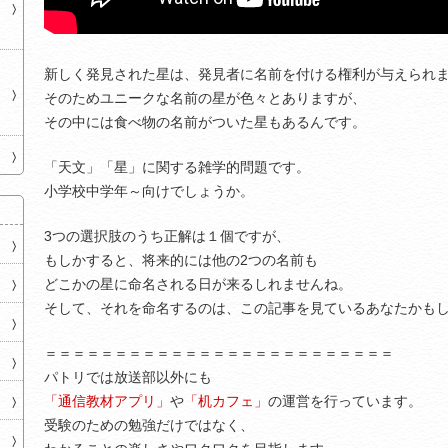
新しく発見された星は、発見者に名前を付ける権利が与えられ
そのためユニークな名前の星が色々とありますが、
その中には食べ物の名前がついた星もあるんです。
「天文」「星」に関する雑学的問題です。
小学校中学年～向けでしょうか。
3つの選択肢のうち正解は１個ですが、
もしかすると、将来的には他の2つの名前も
どこかの星に命名される日が来るしれませんね。
そして、それを命名するのは、この記事を見ているあなたかも
＝＝＝＝＝＝＝＝＝＝＝＝＝＝＝＝＝＝＝＝＝＝＝＝＝
パトリでは放送部以外にも
「通信教材アプリ」
や
「机カフェ」
の運営を行っています。
受験のための勉強だけではなく、