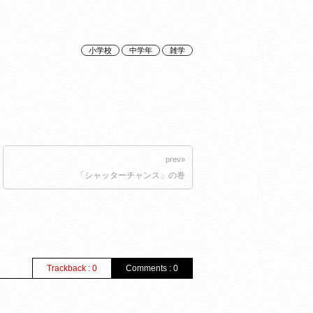
小学校
中学年
雑学
prev»
「シャッターチャンス」の巻
Trackback : 0
Comments : 0