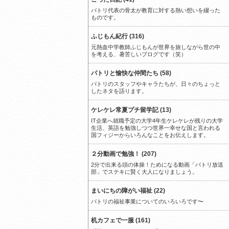
パトリ代表の骨太が教育に対する熱い想いを綴った
ものです。
ふじもん紀行 (316)
元熱血中学教師ふじもんが世界を旅しながら世の中
を考える、暑苦しいブログです（笑）
パトリと愉快な仲間たち (58)
パトリのスタッフやキャラたちが、日々のちょっと
したネタを語ります。
ケレケレ常夏プチ留学記 (13)
IT企業へ就職予定の大学4年生ケレケレが残りの大学
生活、英語を勉強しつつ世界一幸せな国と言われる
国フィジーからいろんなことをお伝えします。
２分動画で勉強！ (207)
2分で出来る頭の体操！ためになる動画「パトリ放送
部」でステキに賢く大人になりましょう。
まいにちの障がい福祉 (22)
パトリの福祉事業についてのいろいろです〜
机カフェで一服 (161)