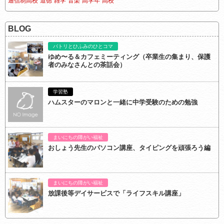
通信制高校
道徳
雑学
音楽
高学年
高校
BLOG
パトリとひふみのひとコマ
ゆめ〜る＆カフェミーティング（卒業生の集まり、保護
者のみなさんとの茶話会）
学習塾
ハムスターのマロンと一緒に中学受験のための勉強
まいにちの障がい福祉
おしょう先生のパソコン講座、タイピングを頑張ろう編
まいにちの障がい福祉
放課後等デイサービスで「ライフスキル講座」