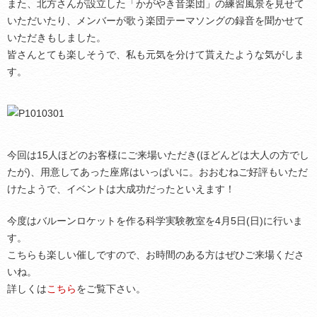
また、北方さんが設立した「かがやき音楽団」の練習風景を見せて
いただいたり、メンバーが歌う楽団テーマソングの録音を聞かせて
いただきもしました。
皆さんとても楽しそうで、私も元気を分けて貰えたような気がしま
す。
今回は15人ほどのお客様にご来場いただき(ほどんどは大人の方でし
たが)、用意してあった座席はいっぱいに。おおむねご好評もいただ
けたようで、イベントは大成功だったといえます！
今度はバルーンロケットを作る科学実験教室を4月5日(日)に行いま
す。
こちらも楽しい催しですので、お時間のある方はぜひご来場くださ
いね。
詳しくは
こちら
をご覧下さい。