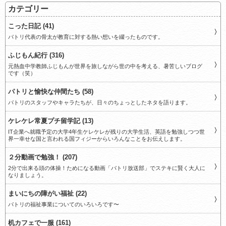
カテゴリー
こった日記 (41)
パトリ代表の骨太が教育に対する熱い想いを綴ったものです。
ふじもん紀行 (316)
元熱血中学教師ふじもんが世界を旅しながら世の中を考える、暑苦しいブログ
です（笑）
パトリと愉快な仲間たち (58)
パトリのスタッフやキャラたちが、日々のちょっとしたネタを語ります。
ケレケレ常夏プチ留学記 (13)
IT企業へ就職予定の大学4年生ケレケレが残りの大学生活、英語を勉強しつつ世
界一幸せな国と言われる国フィジーからいろんなことをお伝えします。
２分動画で勉強！ (207)
2分で出来る頭の体操！ためになる動画「パトリ放送部」でステキに賢く大人に
なりましょう。
まいにちの障がい福祉 (22)
パトリの福祉事業についてのいろいろです〜
机カフェで一服 (161)