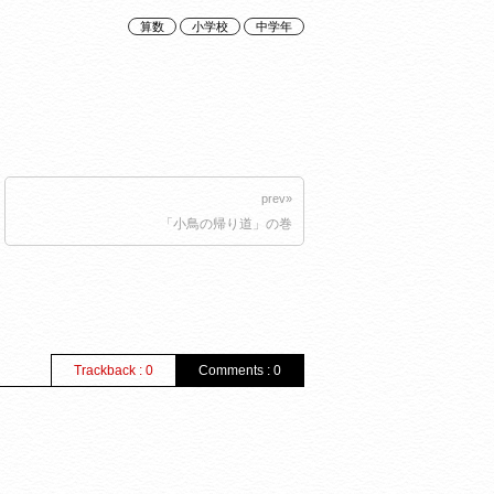
算数
小学校
中学年
prev»
「小鳥の帰り道」の巻
Trackback : 0
Comments : 0