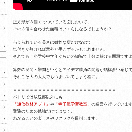
正方形が３個くっついている図において、
その３個を合わせた面積はいくらになるでしょうか？
与えられている長さは微妙な所だけなので
気付きが無ければ意外と手こずるかもしれません。
それでも、小学校中学年ぐらいの知識で十分に解ける問題です
算数の良問・難問というとアイデア勝負の問題が結構多い感じ
それこそ大の大人でもつまづいてしまう程に。
＝＝＝＝＝＝＝＝＝＝＝＝＝＝＝＝＝＝＝＝＝＝＝＝＝
パトリでは放送部以外にも
「通信教材アプリ」
や
「寺子屋学習教室」
の運営を行っていま
受験のための勉強だけではなく、
わかることの楽しさやワクワクを目指します。