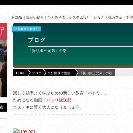
HOME
障がい福祉
ひふみ学園
システム設計
かなふ
机カフェ
学習
２分動画で勉強！
ブログ
「折り紙三兄弟」の巻
HOME
ブログ
２分動画で勉強！
「折り紙三兄弟」の巻
楽しく効率よく学ぶための新しい教育「パトリ」。
ためになる動画
「パトリ放送部」
でステキに賢く大人になりましょう。
＝＝＝＝＝＝＝＝＝＝＝＝＝＝＝＝＝＝＝＝＝＝＝＝＝