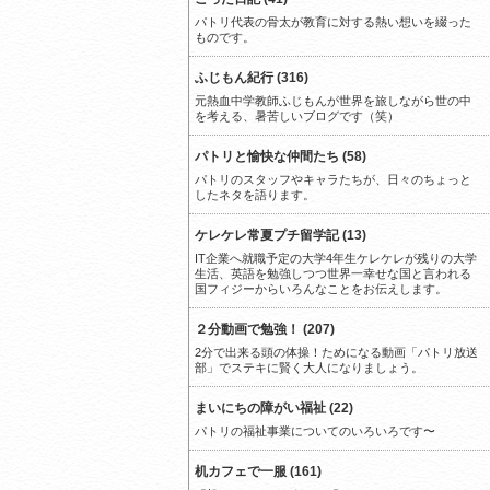
パトリ代表の骨太が教育に対する熱い想いを綴った
ものです。
ふじもん紀行 (316)
元熱血中学教師ふじもんが世界を旅しながら世の中
を考える、暑苦しいブログです（笑）
パトリと愉快な仲間たち (58)
パトリのスタッフやキャラたちが、日々のちょっと
したネタを語ります。
ケレケレ常夏プチ留学記 (13)
IT企業へ就職予定の大学4年生ケレケレが残りの大学
生活、英語を勉強しつつ世界一幸せな国と言われる
国フィジーからいろんなことをお伝えします。
２分動画で勉強！ (207)
2分で出来る頭の体操！ためになる動画「パトリ放送
部」でステキに賢く大人になりましょう。
まいにちの障がい福祉 (22)
パトリの福祉事業についてのいろいろです〜
机カフェで一服 (161)