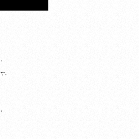
よ。
です。
す。