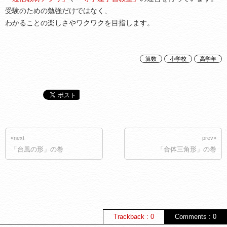
受験のための勉強だけではなく、
わかることの楽しさやワクワクを目指します。
算数
小学校
高学年
«next
prev»
「台風の形」の巻
「合体三角形」の巻
Trackback : 0
Comments : 0