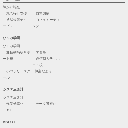
障がい福祉
就労移行支援
自立訓練
放課後等デイサ
カフェミーティ
ービス
ング
ひふみ学園
ひふみ学園
通信制高校サポ
学習塾
ート校
通信制大学サポ
ート校
小中フリースク
伸楽だより
ール
システム設計
システム設計
作業効率化
データ可視化
IoT
ABOUT