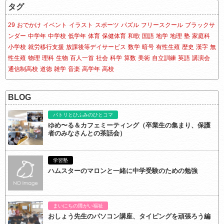
タグ
29
おでかけ
イベント
イラスト
スポーツ
パズル
フリースクール
ブラックサ
ンダー
中学年
中学校
低学年
体育
保健体育
和歌
国語
地学
地理
塾
家庭科
小学校
就労移行支援
放課後等デイサービス
数学
暗号
有性生殖
歴史
漢字
無
性生殖
物理
理科
生物
百人一首
社会
科学
算数
美術
自立訓練
英語
講演会
通信制高校
道徳
雑学
音楽
高学年
高校
BLOG
パトリとひふみのひとコマ
ゆめ〜る＆カフェミーティング（卒業生の集まり、保護
者のみなさんとの茶話会）
学習塾
ハムスターのマロンと一緒に中学受験のための勉強
まいにちの障がい福祉
おしょう先生のパソコン講座、タイピングを頑張ろう編