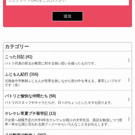
カテゴリー
こった日記 (41)
パトリ代表の骨太が教育に対する熱い想いを綴ったものです。
ふじもん紀行 (316)
元熱血中学教師ふじもんが世界を旅しながら世の中を考える、暑苦しいブログ
です（笑）
パトリと愉快な仲間たち (58)
パトリのスタッフやキャラたちが、日々のちょっとしたネタを語ります。
ケレケレ常夏プチ留学記 (13)
IT企業へ就職予定の大学4年生ケレケレが残りの大学生活、英語を勉強しつつ世
界一幸せな国と言われる国フィジーからいろんなことをお伝えします。