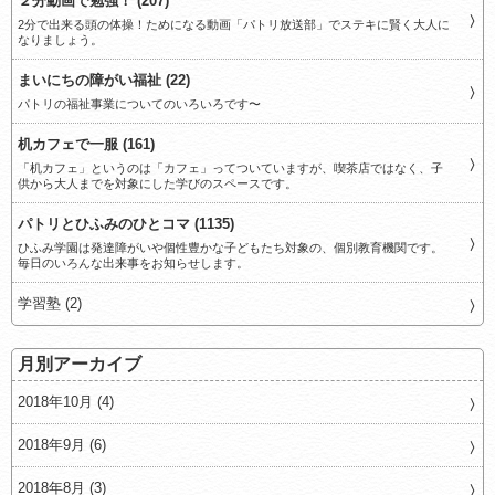
２分動画で勉強！ (207)
2分で出来る頭の体操！ためになる動画「パトリ放送部」でステキに賢く大人に
なりましょう。
まいにちの障がい福祉 (22)
パトリの福祉事業についてのいろいろです〜
机カフェで一服 (161)
「机カフェ」というのは「カフェ」ってついていますが、喫茶店ではなく、子
供から大人までを対象にした学びのスペースです。
パトリとひふみのひとコマ (1135)
ひふみ学園は発達障がいや個性豊かな子どもたち対象の、個別教育機関です。
毎日のいろんな出来事をお知らせします。
学習塾 (2)
月別アーカイブ
2018年10月 (4)
2018年9月 (6)
2018年8月 (3)