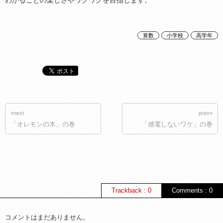
わかることの楽しさやワクワクを目指します。
算数
小学校
高学年
«next
prev»
「オレモンの木」の巻
「感電しないワケ」の巻
Trackback : 0
Comments : 0
コメントはまだありません。