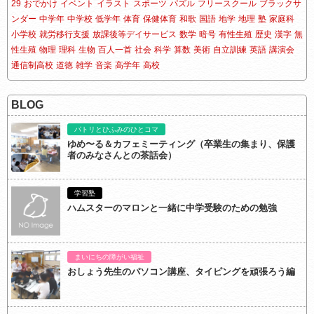
29
おでかけ
イベント
イラスト
スポーツ
パズル
フリースクール
ブラックサ
ンダー
中学年
中学校
低学年
体育
保健体育
和歌
国語
地学
地理
塾
家庭科
小学校
就労移行支援
放課後等デイサービス
数学
暗号
有性生殖
歴史
漢字
無
性生殖
物理
理科
生物
百人一首
社会
科学
算数
美術
自立訓練
英語
講演会
通信制高校
道徳
雑学
音楽
高学年
高校
BLOG
パトリとひふみのひとコマ
ゆめ〜る＆カフェミーティング（卒業生の集まり、保護
者のみなさんとの茶話会）
学習塾
ハムスターのマロンと一緒に中学受験のための勉強
まいにちの障がい福祉
おしょう先生のパソコン講座、タイピングを頑張ろう編