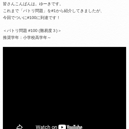
皆さんこんばんは。ゆーきです。
これまで「パトリ問題」を#1から紹介してきましたが、
今回でついに#100に到達です！
＜パトリ問題 #100 (難易度３)＞
推奨学年：小学校高学年～