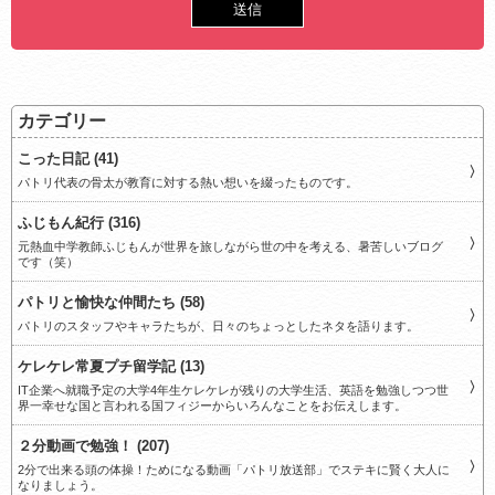
カテゴリー
こった日記 (41)
パトリ代表の骨太が教育に対する熱い想いを綴ったものです。
ふじもん紀行 (316)
元熱血中学教師ふじもんが世界を旅しながら世の中を考える、暑苦しいブログ
です（笑）
パトリと愉快な仲間たち (58)
パトリのスタッフやキャラたちが、日々のちょっとしたネタを語ります。
ケレケレ常夏プチ留学記 (13)
IT企業へ就職予定の大学4年生ケレケレが残りの大学生活、英語を勉強しつつ世
界一幸せな国と言われる国フィジーからいろんなことをお伝えします。
２分動画で勉強！ (207)
2分で出来る頭の体操！ためになる動画「パトリ放送部」でステキに賢く大人に
なりましょう。