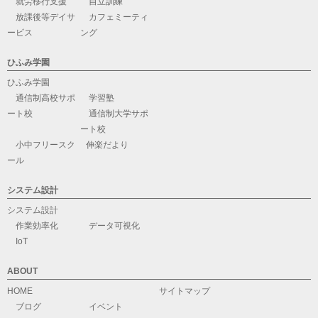
就労移行支援
自立訓練
放課後等デイサ
カフェミーティ
ービス
ング
ひふみ学園
ひふみ学園
通信制高校サポ
学習塾
ート校
通信制大学サポ
ート校
小中フリースク
伸楽だより
ール
システム設計
システム設計
作業効率化
データ可視化
IoT
ABOUT
HOME
サイトマップ
ブログ
イベント