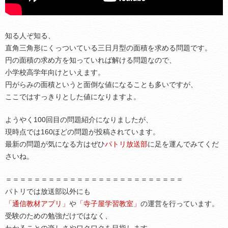
知る人ぞ知る、
直角三角形にくっついている三日月型の面積を求める問題です。
円の面積の求め方を知っていれば解ける問題なので、
小学校高学年向けといえます。
円がらみの面積というと面倒な値になることも多いですが、
ここではすっきりとした値になりますよ。
ようやく100回目の問題紹介になりましたが、
現時点では160ほどの問題が投稿されています。
最新の問題が気になる方はぜひ
パトリ放送部
に足を運んでみてくだ
さいね。
＝＝＝＝＝＝＝＝＝＝＝＝＝＝＝＝＝＝＝＝＝＝＝＝＝
パトリでは放送部以外にも
「通信教材アプリ」
や
「寺子屋学習教室」
の運営を行っています。
受験のための勉強だけではなく、