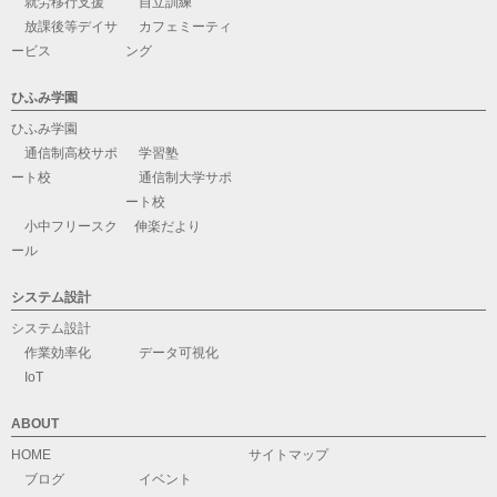
就労移行支援
自立訓練
放課後等デイサ
カフェミーティ
ービス
ング
ひふみ学園
ひふみ学園
通信制高校サポ
学習塾
ート校
通信制大学サポ
ート校
小中フリースク
伸楽だより
ール
システム設計
システム設計
作業効率化
データ可視化
IoT
ABOUT
HOME
サイトマップ
ブログ
イベント