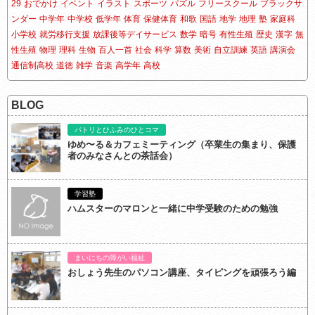
29
おでかけ
イベント
イラスト
スポーツ
パズル
フリースクール
ブラックサ
ンダー
中学年
中学校
低学年
体育
保健体育
和歌
国語
地学
地理
塾
家庭科
小学校
就労移行支援
放課後等デイサービス
数学
暗号
有性生殖
歴史
漢字
無
性生殖
物理
理科
生物
百人一首
社会
科学
算数
美術
自立訓練
英語
講演会
通信制高校
道徳
雑学
音楽
高学年
高校
BLOG
パトリとひふみのひとコマ
ゆめ〜る＆カフェミーティング（卒業生の集まり、保護
者のみなさんとの茶話会）
学習塾
ハムスターのマロンと一緒に中学受験のための勉強
まいにちの障がい福祉
おしょう先生のパソコン講座、タイピングを頑張ろう編