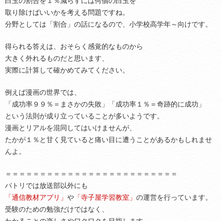
白玉の割合を１％減らすには何個の白玉を
取り除けばいいかを考える問題ですね。
分野としては「割合」の話になるので、小学校高学年～向けです。
得られる答えは、おそらく感覚的なものから
大きく外れるものだと思います、
実際に計算して確かめてみてください。
例えば漫画の世界では、
「成功率９９％＝まさかの失敗」「成功率１％＝奇跡的に成功」
という法則が成り立っていることが多いようです。
漫画とリアルを混同してはいけませんが、
たかが１％と甘く見ていると痛い目に遭うことがあるかもしれませ
んよ。
＝＝＝＝＝＝＝＝＝＝＝＝＝＝＝＝＝＝＝＝＝＝＝＝＝
パトリでは放送部以外にも
「通信教材アプリ」
や
「寺子屋学習教室」
の運営を行っています。
受験のための勉強だけではなく、