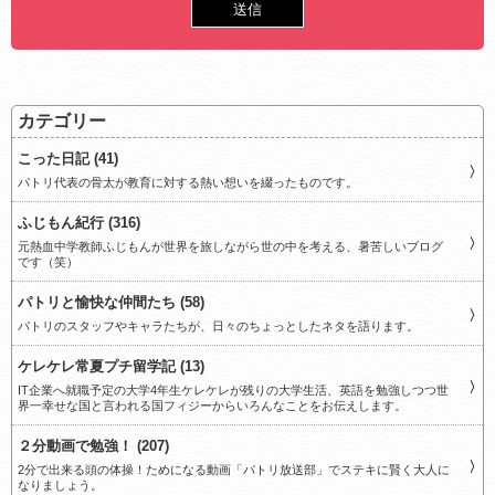
カテゴリー
こった日記 (41)
パトリ代表の骨太が教育に対する熱い想いを綴ったものです。
ふじもん紀行 (316)
元熱血中学教師ふじもんが世界を旅しながら世の中を考える、暑苦しいブログ
です（笑）
パトリと愉快な仲間たち (58)
パトリのスタッフやキャラたちが、日々のちょっとしたネタを語ります。
ケレケレ常夏プチ留学記 (13)
IT企業へ就職予定の大学4年生ケレケレが残りの大学生活、英語を勉強しつつ世
界一幸せな国と言われる国フィジーからいろんなことをお伝えします。
２分動画で勉強！ (207)
2分で出来る頭の体操！ためになる動画「パトリ放送部」でステキに賢く大人に
なりましょう。