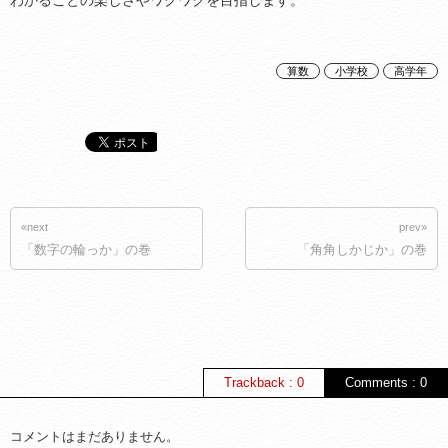
わかることの楽しさやワクワクを目指します。
算数
小学校
高学年
«next
prev»
「数字の輪っか」の巻
「角角しかじか」の巻
Trackback : 0
Comments : 0
コメントはまだありません。