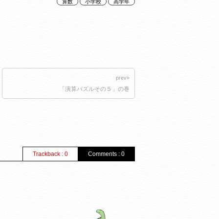
算数
小学校
高学年
prev»
「演算パズルその５」の巻
Trackback : 0
Comments : 0