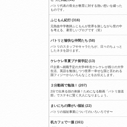
パトリ代表の骨太が教育に対する熱い想いを綴った
ものです。
ふじもん紀行 (316)
元熱血中学教師ふじもんが世界を旅しながら世の中
を考える、暑苦しいブログです（笑）
パトリと愉快な仲間たち (58)
パトリのスタッフやキャラたちが、日々のちょっと
したネタを語ります。
ケレケレ常夏プチ留学記 (13)
IT企業へ就職予定の大学4年生ケレケレが残りの大学
生活、英語を勉強しつつ世界一幸せな国と言われる
国フィジーからいろんなことをお伝えします。
２分動画で勉強！ (207)
2分で出来る頭の体操！ためになる動画「パトリ放送
部」でステキに賢く大人になりましょう。
まいにちの障がい福祉 (22)
パトリの福祉事業についてのいろいろです〜
机カフェで一服 (161)