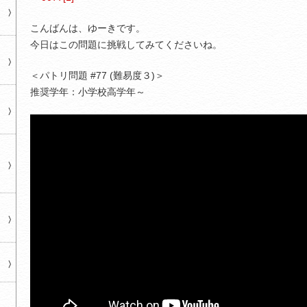
こんばんは、ゆーきです。
今日はこの問題に挑戦してみてくださいね。
＜パトリ問題 #77 (難易度３)＞
推奨学年：小学校高学年～