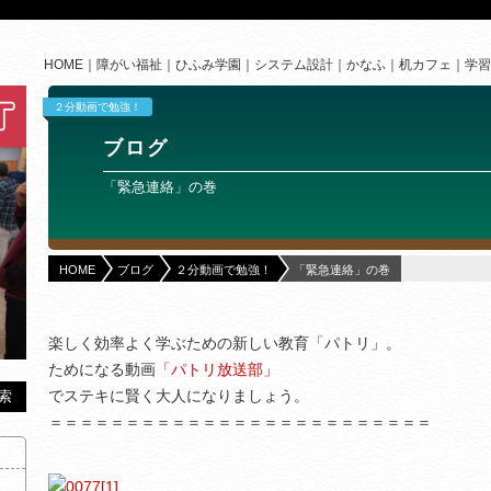
HOME
障がい福祉
ひふみ学園
システム設計
かなふ
机カフェ
学習
２分動画で勉強！
ブログ
「緊急連絡」の巻
HOME
ブログ
２分動画で勉強！
「緊急連絡」の巻
楽しく効率よく学ぶための新しい教育「パトリ」。
ためになる動画
「パトリ放送部」
でステキに賢く大人になりましょう。
＝＝＝＝＝＝＝＝＝＝＝＝＝＝＝＝＝＝＝＝＝＝＝＝＝