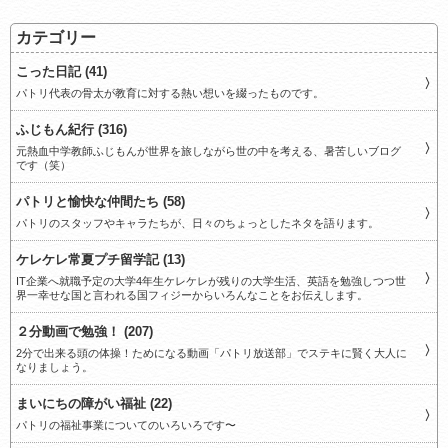
カテゴリー
こった日記 (41)
パトリ代表の骨太が教育に対する熱い想いを綴ったものです。
ふじもん紀行 (316)
元熱血中学教師ふじもんが世界を旅しながら世の中を考える、暑苦しいブログ
です（笑）
パトリと愉快な仲間たち (58)
パトリのスタッフやキャラたちが、日々のちょっとしたネタを語ります。
ケレケレ常夏プチ留学記 (13)
IT企業へ就職予定の大学4年生ケレケレが残りの大学生活、英語を勉強しつつ世
界一幸せな国と言われる国フィジーからいろんなことをお伝えします。
２分動画で勉強！ (207)
2分で出来る頭の体操！ためになる動画「パトリ放送部」でステキに賢く大人に
なりましょう。
まいにちの障がい福祉 (22)
パトリの福祉事業についてのいろいろです〜