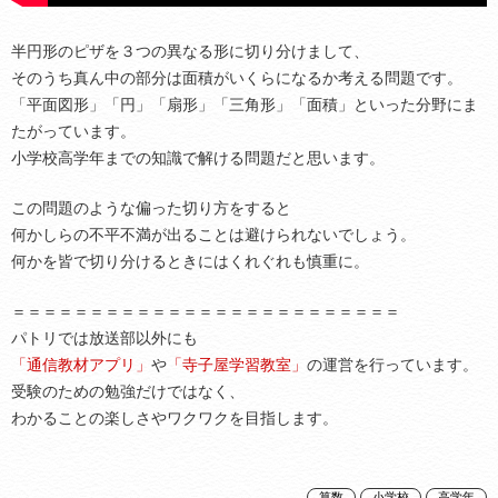
半円形のピザを３つの異なる形に切り分けまして、
そのうち真ん中の部分は面積がいくらになるか考える問題です。
「平面図形」「円」「扇形」「三角形」「面積」といった分野にま
たがっています。
小学校高学年までの知識で解ける問題だと思います。
この問題のような偏った切り方をすると
何かしらの不平不満が出ることは避けられないでしょう。
何かを皆で切り分けるときにはくれぐれも慎重に。
＝＝＝＝＝＝＝＝＝＝＝＝＝＝＝＝＝＝＝＝＝＝＝＝＝
パトリでは放送部以外にも
「通信教材アプリ」
や
「寺子屋学習教室」
の運営を行っています。
受験のための勉強だけではなく、
わかることの楽しさやワクワクを目指します。
算数
小学校
高学年