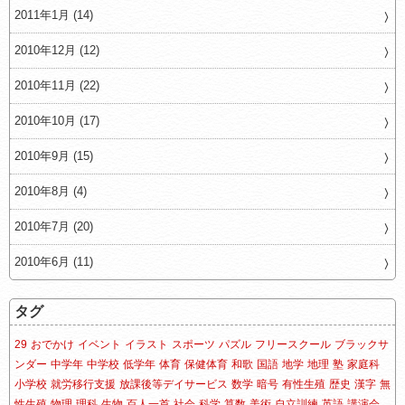
2011年1月 (14)
2010年12月 (12)
2010年11月 (22)
2010年10月 (17)
2010年9月 (15)
2010年8月 (4)
2010年7月 (20)
2010年6月 (11)
タグ
29
おでかけ
イベント
イラスト
スポーツ
パズル
フリースクール
ブラックサ
ンダー
中学年
中学校
低学年
体育
保健体育
和歌
国語
地学
地理
塾
家庭科
小学校
就労移行支援
放課後等デイサービス
数学
暗号
有性生殖
歴史
漢字
無
性生殖
物理
理科
生物
百人一首
社会
科学
算数
美術
自立訓練
英語
講演会