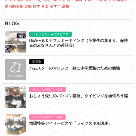
通信制高校
道徳
雑学
音楽
高学年
高校
BLOG
パトリとひふみのひとコマ
ゆめ〜る＆カフェミーティング（卒業生の集まり、保護
者のみなさんとの茶話会）
学習塾
ハムスターのマロンと一緒に中学受験のための勉強
まいにちの障がい福祉
おしょう先生のパソコン講座、タイピングを頑張ろう編
まいにちの障がい福祉
放課後等デイサービスで「ライフスキル講座」