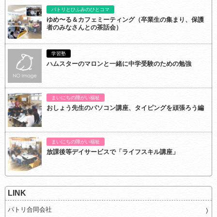
パトリとひふみのひとコマ
ゆめ〜る＆カフェミーティング（卒業生の集まり、保護
者のみなさんとの茶話会）
学習塾
ハムスターのマロンと一緒に中学受験のための勉強
まいにちの障がい福祉
おしょう先生のパソコン講座、タイピングを頑張ろう編
まいにちの障がい福祉
放課後等デイサービスで「ライフスキル講座」
LINK
パトリ合同会社