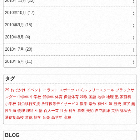
2010年11月 (22)
2010年10月 (17)
2010年9月 (15)
2010年8月 (4)
2010年7月 (20)
2010年6月 (11)
タグ
29
おでかけ
イベント
イラスト
スポーツ
パズル
フリースクール
ブラックサ
ンダー
中学年
中学校
低学年
体育
保健体育
和歌
国語
地学
地理
塾
家庭科
小学校
就労移行支援
放課後等デイサービス
数学
暗号
有性生殖
歴史
漢字
無
性生殖
物理
理科
生物
百人一首
社会
科学
算数
美術
自立訓練
英語
講演会
通信制高校
道徳
雑学
音楽
高学年
高校
BLOG