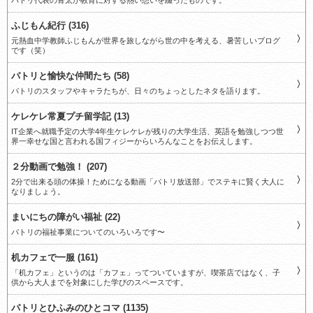
パトリ代表の骨太が教育に対する熱い想いを綴ったものです。
ふじもん紀行 (316)
元熱血中学教師ふじもんが世界を旅しながら世の中を考える、暑苦しいブログ
です（笑）
パトリと愉快な仲間たち (58)
パトリのスタッフやキャラたちが、日々のちょっとしたネタを語ります。
ケレケレ常夏プチ留学記 (13)
IT企業へ就職予定の大学4年生ケレケレが残りの大学生活、英語を勉強しつつ世
界一幸せな国と言われる国フィジーからいろんなことをお伝えします。
２分動画で勉強！ (207)
2分で出来る頭の体操！ためになる動画「パトリ放送部」でステキに賢く大人に
なりましょう。
まいにちの障がい福祉 (22)
パトリの福祉事業についてのいろいろです〜
机カフェで一服 (161)
「机カフェ」というのは「カフェ」ってついていますが、喫茶店ではなく、子
供から大人までを対象にした学びのスペースです。
パトリとひふみのひとコマ (1135)