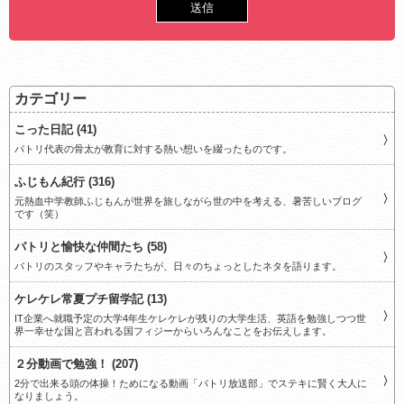
カテゴリー
こった日記 (41)
パトリ代表の骨太が教育に対する熱い想いを綴ったものです。
ふじもん紀行 (316)
元熱血中学教師ふじもんが世界を旅しながら世の中を考える、暑苦しいブログ
です（笑）
パトリと愉快な仲間たち (58)
パトリのスタッフやキャラたちが、日々のちょっとしたネタを語ります。
ケレケレ常夏プチ留学記 (13)
IT企業へ就職予定の大学4年生ケレケレが残りの大学生活、英語を勉強しつつ世
界一幸せな国と言われる国フィジーからいろんなことをお伝えします。
２分動画で勉強！ (207)
2分で出来る頭の体操！ためになる動画「パトリ放送部」でステキに賢く大人に
なりましょう。