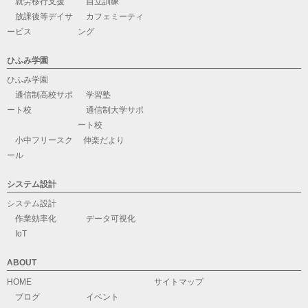
就労移行支援
自立訓練
放課後等デイサ
カフェミーティ
ービス
ング
ひふみ学園
ひふみ学園
通信制高校サポ
学習塾
ート校
通信制大学サポ
ート校
小中フリースク
伸楽だより
ール
システム設計
システム設計
作業効率化
データ可視化
IoT
ABOUT
HOME
サイトマップ
ブログ
イベント