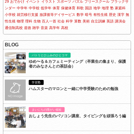
29
おでかけ
イベント
イラスト
スポーツ
パズル
フリースクール
ブラックサ
ンダー
中学年
中学校
低学年
体育
保健体育
和歌
国語
地学
地理
塾
家庭科
小学校
就労移行支援
放課後等デイサービス
数学
暗号
有性生殖
歴史
漢字
無
性生殖
物理
理科
生物
百人一首
社会
科学
算数
美術
自立訓練
英語
講演会
通信制高校
道徳
雑学
音楽
高学年
高校
BLOG
パトリとひふみのひとコマ
ゆめ〜る＆カフェミーティング（卒業生の集まり、保護
者のみなさんとの茶話会）
学習塾
ハムスターのマロンと一緒に中学受験のための勉強
まいにちの障がい福祉
おしょう先生のパソコン講座、タイピングを頑張ろう編