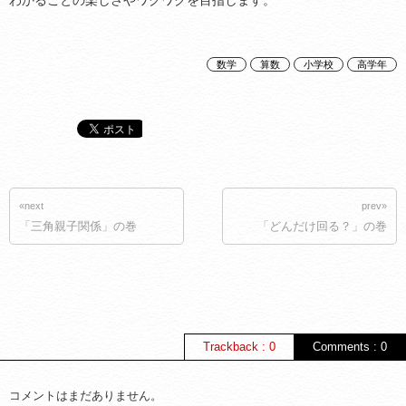
わかることの楽しさやワクワクを目指します。
数学
算数
小学校
高学年
«next
prev»
「三角親子関係」の巻
「どんだけ回る？」の巻
Trackback : 0
Comments : 0
コメントはまだありません。