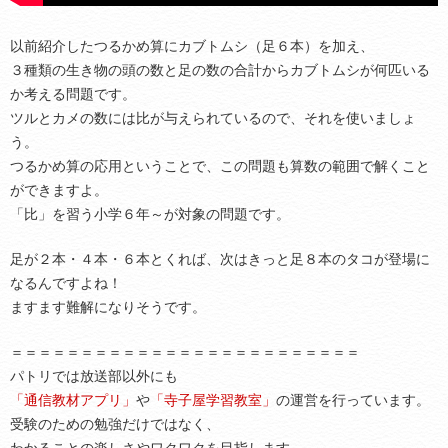
以前紹介したつるかめ算にカブトムシ（足６本）を加え、
３種類の生き物の頭の数と足の数の合計からカブトムシが何匹いる
か考える問題です。
ツルとカメの数には比が与えられているので、それを使いましょ
う。
つるかめ算の応用ということで、この問題も算数の範囲で解くこと
ができますよ。
「比」を習う小学６年～が対象の問題です。
足が２本・４本・６本とくれば、次はきっと足８本のタコが登場に
なるんですよね！
ますます難解になりそうです。
＝＝＝＝＝＝＝＝＝＝＝＝＝＝＝＝＝＝＝＝＝＝＝＝＝
パトリでは放送部以外にも
「通信教材アプリ」
や
「寺子屋学習教室」
の運営を行っています。
受験のための勉強だけではなく、