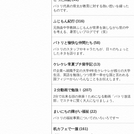
パトリ代表の骨太が教育に対する熱い想いを綴った
ものです。
ふじもん紀行 (316)
元熱血中学教師ふじもんが世界を旅しながら世の中
を考える、暑苦しいブログです（笑）
パトリと愉快な仲間たち (58)
パトリのスタッフやキャラたちが、日々のちょっと
したネタを語ります。
ケレケレ常夏プチ留学記 (13)
IT企業へ就職予定の大学4年生ケレケレが残りの大学
生活、英語を勉強しつつ世界一幸せな国と言われる
国フィジーからいろんなことをお伝えします。
２分動画で勉強！ (207)
2分で出来る頭の体操！ためになる動画「パトリ放送
部」でステキに賢く大人になりましょう。
まいにちの障がい福祉 (22)
パトリの福祉事業についてのいろいろです〜
机カフェで一服 (161)