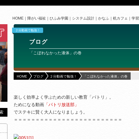
HOME
障がい福祉
ひふみ学園
システム設計
かなふ
机カフェ
学習
２分動画で勉強！
ブログ
「こぼれなかった液体」の巻
HOME
ブログ
２分動画で勉強！
「こぼれなかった液体」の巻
楽しく効率よく学ぶための新しい教育「パトリ」。
ためになる動画
「パトリ放送部」
でステキに賢く大人になりましょう。
＝＝＝＝＝＝＝＝＝＝＝＝＝＝＝＝＝＝＝＝＝＝＝＝＝