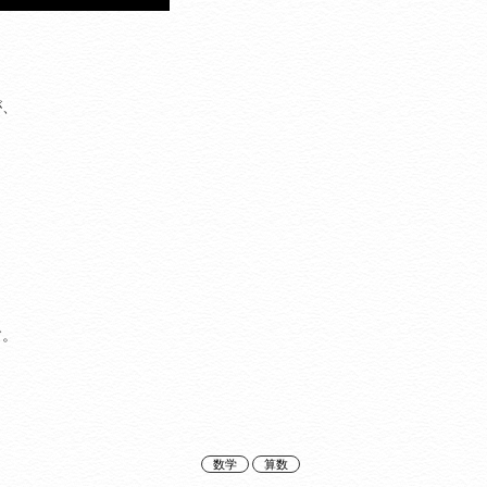
が、
す。
数学
算数