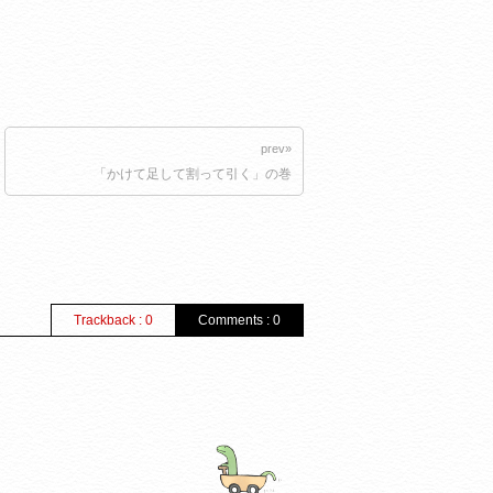
prev»
「かけて足して割って引く」の巻
Trackback : 0
Comments : 0