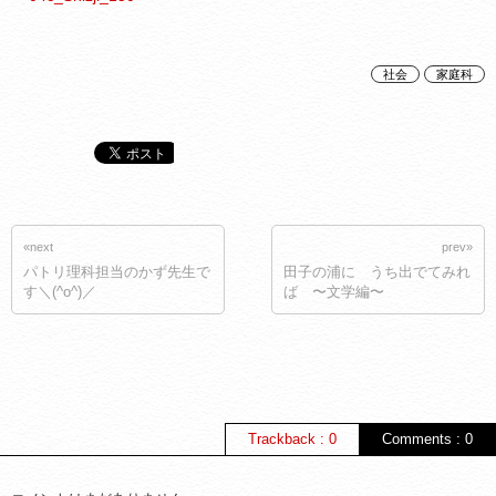
社会
家庭科
«next
prev»
パトリ理科担当のかず先生で
田子の浦に うち出でてみれ
す＼(^o^)／
ば 〜文学編〜
Trackback : 0
Comments : 0