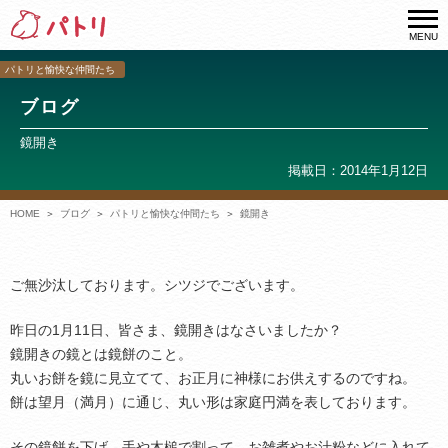
MENU
パトリと愉快な仲間たち
ブログ
鏡開き
掲載日：2014年1月12日
HOME
ブログ
パトリと愉快な仲間たち
鏡開き
ご無沙汰しております。シツジでございます。
昨日の1月11日、皆さま、鏡開きはなさいましたか？
鏡開きの鏡とは鏡餅のこと。
丸いお餅を鏡に見立てて、お正月に神様にお供えするのですね。
餅は望月（満月）に通じ、丸い形は家庭円満を表しております。
その鏡餅を下げ、手や木槌で割って、お雑煮やお汁粉などに入れて