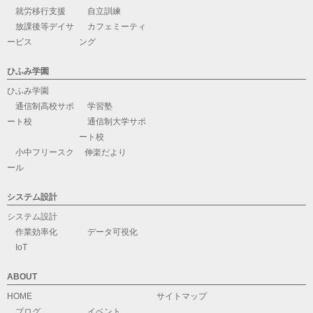
就労移行支援
自立訓練
放課後等デイサ
カフェミーティ
ービス
ング
ひふみ学園
ひふみ学園
通信制高校サポ
学習塾
ート校
通信制大学サポ
ート校
小中フリースク
伸楽だより
ール
システム設計
システム設計
作業効率化
データ可視化
IoT
ABOUT
HOME
サイトマップ
ブログ
イベント