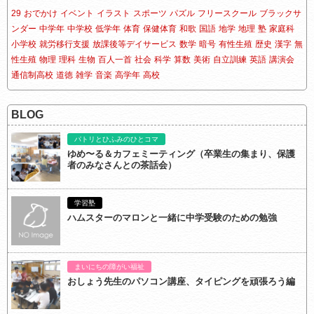
29
おでかけ
イベント
イラスト
スポーツ
パズル
フリースクール
ブラックサ
ンダー
中学年
中学校
低学年
体育
保健体育
和歌
国語
地学
地理
塾
家庭科
小学校
就労移行支援
放課後等デイサービス
数学
暗号
有性生殖
歴史
漢字
無
性生殖
物理
理科
生物
百人一首
社会
科学
算数
美術
自立訓練
英語
講演会
通信制高校
道徳
雑学
音楽
高学年
高校
BLOG
パトリとひふみのひとコマ
ゆめ〜る＆カフェミーティング（卒業生の集まり、保護
者のみなさんとの茶話会）
学習塾
ハムスターのマロンと一緒に中学受験のための勉強
まいにちの障がい福祉
おしょう先生のパソコン講座、タイピングを頑張ろう編