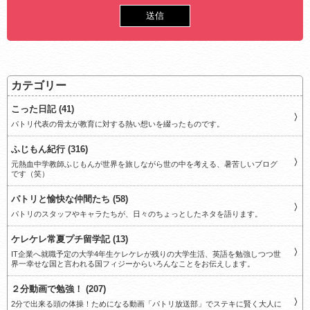
カテゴリー
こった日記 (41)
パトリ代表の骨太が教育に対する熱い想いを綴ったものです。
ふじもん紀行 (316)
元熱血中学教師ふじもんが世界を旅しながら世の中を考える、暑苦しいブログ
です（笑）
パトリと愉快な仲間たち (58)
パトリのスタッフやキャラたちが、日々のちょっとしたネタを語ります。
ケレケレ常夏プチ留学記 (13)
IT企業へ就職予定の大学4年生ケレケレが残りの大学生活、英語を勉強しつつ世
界一幸せな国と言われる国フィジーからいろんなことをお伝えします。
２分動画で勉強！ (207)
2分で出来る頭の体操！ためになる動画「パトリ放送部」でステキに賢く大人に