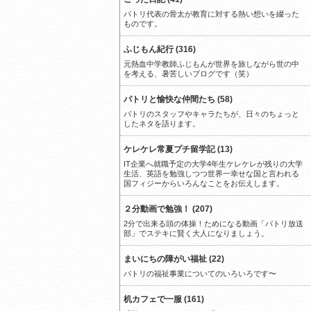
パトリ代表の骨太が教育に対する熱い想いを綴った
ものです。
ふじもん紀行 (316)
元熱血中学教師ふじもんが世界を旅しながら世の中
を考える、暑苦しいブログです（笑）
パトリと愉快な仲間たち (58)
パトリのスタッフやキャラたちが、日々のちょっと
したネタを語ります。
ケレケレ常夏プチ留学記 (13)
IT企業へ就職予定の大学4年生ケレケレが残りの大学
生活、英語を勉強しつつ世界一幸せな国と言われる
国フィジーからいろんなことをお伝えします。
２分動画で勉強！ (207)
2分で出来る頭の体操！ためになる動画「パトリ放送
部」でステキに賢く大人になりましょう。
まいにちの障がい福祉 (22)
パトリの福祉事業についてのいろいろです〜
机カフェで一服 (161)