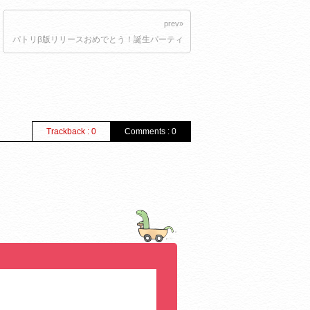
prev»
パトリβ版リリースおめでとう！誕生パーティ
Trackback : 0
Comments : 0