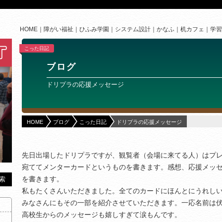
HOME
障がい福祉
ひふみ学園
システム設計
かなふ
机カフェ
学習
こった日記
ブログ
ドリプラの応援メッセージ
HOME
ブログ
こった日記
ドリプラの応援メッセージ
先日出場したドリプラですが、観覧者（会場に来てる人）はプ
宛ててメンターカードというものを書きます。感想、応援メッ
を書きます。
私もたくさんいただきました。全てのカードにほんとにうれし
みなさんにもその一部を紹介させていただきます。一応名前は
高校生からのメッセージも嬉しすぎて涙もんです。