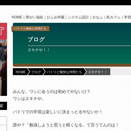
HOME
障がい福祉
ひふみ学園
システム設計
かなふ
机カフェ
学習
パトリと愉快な仲間たち
ブログ
ヌキチや！！
HOME
ブログ
パトリと愉快な仲間たち
ヌキチや！！
みんな、ワシに会うのは初めてやないけ？
ワシはヌキチや。
パトリでの学習は楽しいに決まっとるやないか！
誰や？「勉強しようと思うと眠くなる」て言うてんのは！