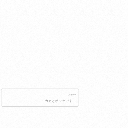
prev»
カカとポッケです。