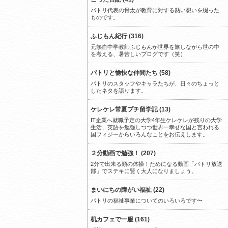
パトリ代表の骨太が教育に対する熱い想いを綴った
ものです。
ふじもん紀行 (316)
元熱血中学教師ふじもんが世界を旅しながら世の中
を考える、暑苦しいブログです（笑）
パトリと愉快な仲間たち (58)
パトリのスタッフやキャラたちが、日々のちょっと
したネタを語ります。
ケレケレ常夏プチ留学記 (13)
IT企業へ就職予定の大学4年生ケレケレが残りの大学
生活、英語を勉強しつつ世界一幸せな国と言われる
国フィジーからいろんなことをお伝えします。
２分動画で勉強！ (207)
2分で出来る頭の体操！ためになる動画「パトリ放送
部」でステキに賢く大人になりましょう。
まいにちの障がい福祉 (22)
パトリの福祉事業についてのいろいろです〜
机カフェで一服 (161)