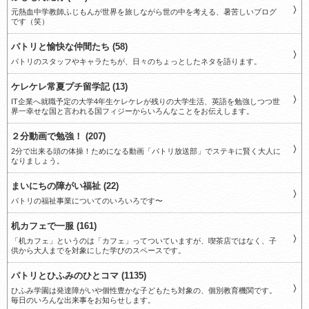
元熱血中学教師ふじもんが世界を旅しながら世の中を考える、暑苦しいブログ
です（笑）
パトリと愉快な仲間たち (58)
パトリのスタッフやキャラたちが、日々のちょっとしたネタを語ります。
ケレケレ常夏プチ留学記 (13)
IT企業へ就職予定の大学4年生ケレケレが残りの大学生活、英語を勉強しつつ世
界一幸せな国と言われる国フィジーからいろんなことをお伝えします。
２分動画で勉強！ (207)
2分で出来る頭の体操！ためになる動画「パトリ放送部」でステキに賢く大人に
なりましょう。
まいにちの障がい福祉 (22)
パトリの福祉事業についてのいろいろです〜
机カフェで一服 (161)
「机カフェ」というのは「カフェ」ってついていますが、喫茶店ではなく、子
供から大人までを対象にした学びのスペースです。
パトリとひふみのひとコマ (1135)
ひふみ学園は発達障がいや個性豊かな子どもたち対象の、個別教育機関です。
毎日のいろんな出来事をお知らせします。