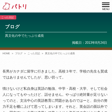
MENU
こった日記
ブログ
異文化の中でたっぷり成長
掲載日：2013年8月24日
HOME
ブログ
こった日記
異文化の中でたっぷり成長
長男がカナダに留学に行きました。高校３年で、学校の先生も賛成
ではありませんでしたが、思い切って。
情けないけど私自身は英語の勉強、中学・高校・大学、そして社会
人になってもやったけど、話せません。やっぱり絶対量が足りない
ってのと、文法中心の英語教育に問題があるのではーと、自分の努
力不足を棚に上げて思ってしまいます。それと、英会話の面以外で