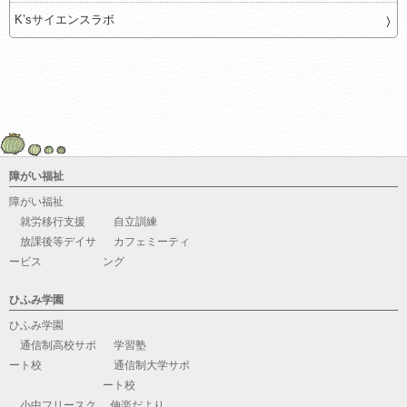
K’sサイエンスラボ
障がい福祉
障がい福祉
就労移行支援
自立訓練
放課後等デイサ
カフェミーティ
ービス
ング
ひふみ学園
ひふみ学園
通信制高校サポ
学習塾
ート校
通信制大学サポ
ート校
小中フリースク
伸楽だより