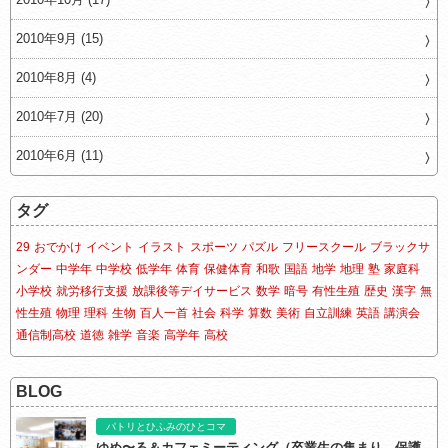
2010年9月 (15)
2010年8月 (4)
2010年7月 (20)
2010年6月 (11)
タグ
29
おでかけ
イベント
イラスト
スポーツ
パズル
フリースクール
ブラックサ
ンダー
中学年
中学校
低学年
体育
保健体育
和歌
国語
地学
地理
塾
家庭科
小学校
就労移行支援
放課後等デイサービス
数学
暗号
有性生殖
歴史
漢字
無
性生殖
物理
理科
生物
百人一首
社会
科学
算数
美術
自立訓練
英語
講演会
通信制高校
道徳
雑学
音楽
高学年
高校
BLOG
パトリとひふみのひとコマ
ゆめ〜る＆カフェミーティング（卒業生の集まり、保護