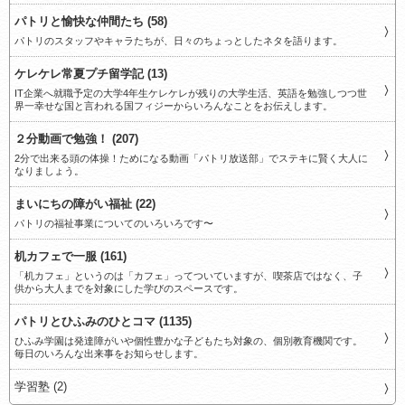
パトリと愉快な仲間たち (58)
パトリのスタッフやキャラたちが、日々のちょっとしたネタを語ります。
ケレケレ常夏プチ留学記 (13)
IT企業へ就職予定の大学4年生ケレケレが残りの大学生活、英語を勉強しつつ世
界一幸せな国と言われる国フィジーからいろんなことをお伝えします。
２分動画で勉強！ (207)
2分で出来る頭の体操！ためになる動画「パトリ放送部」でステキに賢く大人に
なりましょう。
まいにちの障がい福祉 (22)
パトリの福祉事業についてのいろいろです〜
机カフェで一服 (161)
「机カフェ」というのは「カフェ」ってついていますが、喫茶店ではなく、子
供から大人までを対象にした学びのスペースです。
パトリとひふみのひとコマ (1135)
ひふみ学園は発達障がいや個性豊かな子どもたち対象の、個別教育機関です。
毎日のいろんな出来事をお知らせします。
学習塾 (2)