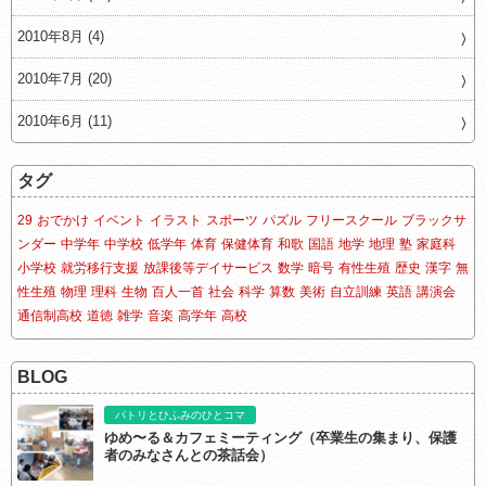
2010年8月 (4)
2010年7月 (20)
2010年6月 (11)
タグ
29
おでかけ
イベント
イラスト
スポーツ
パズル
フリースクール
ブラックサ
ンダー
中学年
中学校
低学年
体育
保健体育
和歌
国語
地学
地理
塾
家庭科
小学校
就労移行支援
放課後等デイサービス
数学
暗号
有性生殖
歴史
漢字
無
性生殖
物理
理科
生物
百人一首
社会
科学
算数
美術
自立訓練
英語
講演会
通信制高校
道徳
雑学
音楽
高学年
高校
BLOG
パトリとひふみのひとコマ
ゆめ〜る＆カフェミーティング（卒業生の集まり、保護
者のみなさんとの茶話会）