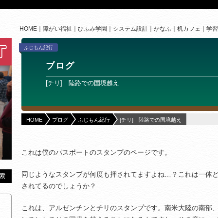
HOME
障がい福祉
ひふみ学園
システム設計
かなふ
机カフェ
学習
ふじもん紀行
ブログ
[チリ] 陸路での国境越え
HOME
ブログ
ふじもん紀行
[チリ] 陸路での国境越え
これは僕のパスポートのスタンプのページです。
同じようなスタンプが何度も押されてますよね…？これは一体
されてるのでしょうか？
これは、アルゼンチンとチリのスタンプです。南米大陸の南部