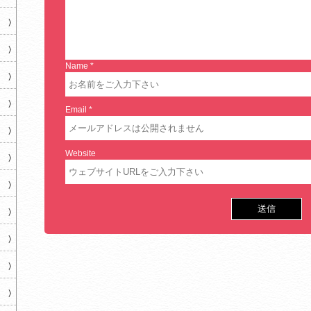
Name
*
Email
*
Website