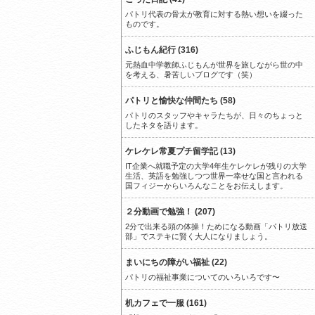
パトリ代表の骨太が教育に対する熱い想いを綴った
ものです。
ふじもん紀行 (316)
元熱血中学教師ふじもんが世界を旅しながら世の中
を考える、暑苦しいブログです（笑）
パトリと愉快な仲間たち (58)
パトリのスタッフやキャラたちが、日々のちょっと
したネタを語ります。
ケレケレ常夏プチ留学記 (13)
IT企業へ就職予定の大学4年生ケレケレが残りの大学
生活、英語を勉強しつつ世界一幸せな国と言われる
国フィジーからいろんなことをお伝えします。
２分動画で勉強！ (207)
2分で出来る頭の体操！ためになる動画「パトリ放送
部」でステキに賢く大人になりましょう。
まいにちの障がい福祉 (22)
パトリの福祉事業についてのいろいろです〜
机カフェで一服 (161)