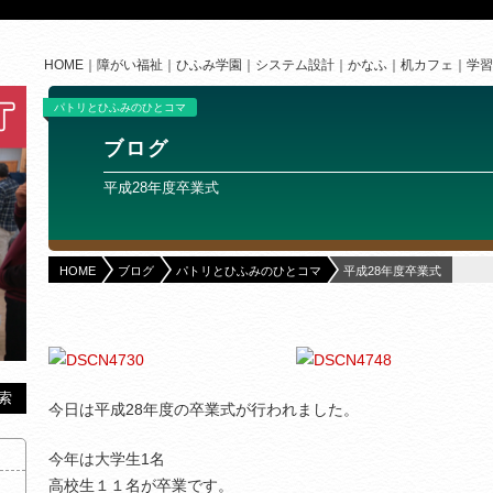
HOME
障がい福祉
ひふみ学園
システム設計
かなふ
机カフェ
学習
パトリとひふみのひとコマ
ブログ
平成28年度卒業式
HOME
ブログ
パトリとひふみのひとコマ
平成28年度卒業式
今日は平成28年度の卒業式が行われました。
今年は大学生1名
高校生１１名が卒業です。