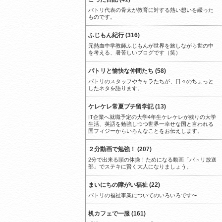
パトリ代表の骨太が教育に対する熱い想いを綴った
ものです。
ふじもん紀行 (316)
元熱血中学教師ふじもんが世界を旅しながら世の中
を考える、暑苦しいブログです（笑）
パトリと愉快な仲間たち (58)
パトリのスタッフやキャラたちが、日々のちょっと
したネタを語ります。
ケレケレ常夏プチ留学記 (13)
IT企業へ就職予定の大学4年生ケレケレが残りの大学
生活、英語を勉強しつつ世界一幸せな国と言われる
国フィジーからいろんなことをお伝えします。
２分動画で勉強！ (207)
2分で出来る頭の体操！ためになる動画「パトリ放送
部」でステキに賢く大人になりましょう。
まいにちの障がい福祉 (22)
パトリの福祉事業についてのいろいろです〜
机カフェで一服 (161)