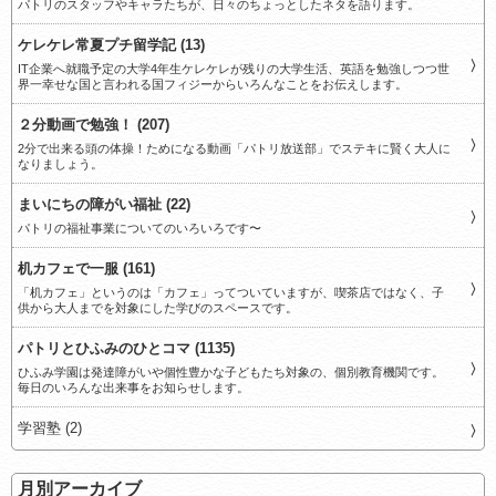
パトリのスタッフやキャラたちが、日々のちょっとしたネタを語ります。
ケレケレ常夏プチ留学記 (13)
IT企業へ就職予定の大学4年生ケレケレが残りの大学生活、英語を勉強しつつ世
界一幸せな国と言われる国フィジーからいろんなことをお伝えします。
２分動画で勉強！ (207)
2分で出来る頭の体操！ためになる動画「パトリ放送部」でステキに賢く大人に
なりましょう。
まいにちの障がい福祉 (22)
パトリの福祉事業についてのいろいろです〜
机カフェで一服 (161)
「机カフェ」というのは「カフェ」ってついていますが、喫茶店ではなく、子
供から大人までを対象にした学びのスペースです。
パトリとひふみのひとコマ (1135)
ひふみ学園は発達障がいや個性豊かな子どもたち対象の、個別教育機関です。
毎日のいろんな出来事をお知らせします。
学習塾 (2)
月別アーカイブ