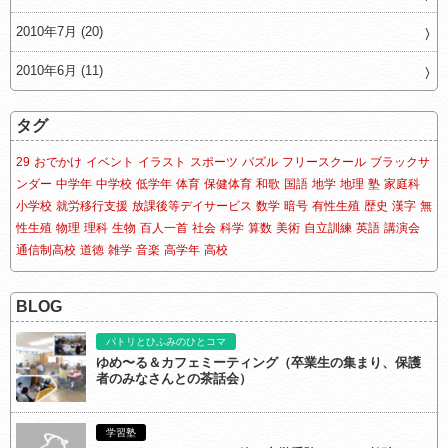
2010年7月 (20)
2010年6月 (11)
タグ
29
おでかけ
イベント
イラスト
スポーツ
パズル
フリースクール
ブラックサ
ンダー
中学年
中学校
低学年
体育
保健体育
和歌
国語
地学
地理
塾
家庭科
小学校
就労移行支援
放課後等デイサービス
数学
暗号
有性生殖
歴史
漢字
無
性生殖
物理
理科
生物
百人一首
社会
科学
算数
美術
自立訓練
英語
講演会
通信制高校
道徳
雑学
音楽
高学年
高校
BLOG
パトリとひふみのひとコマ
ゆめ〜る＆カフェミーティング（卒業生の集まり、保護
者のみなさんとの茶話会）
学習塾