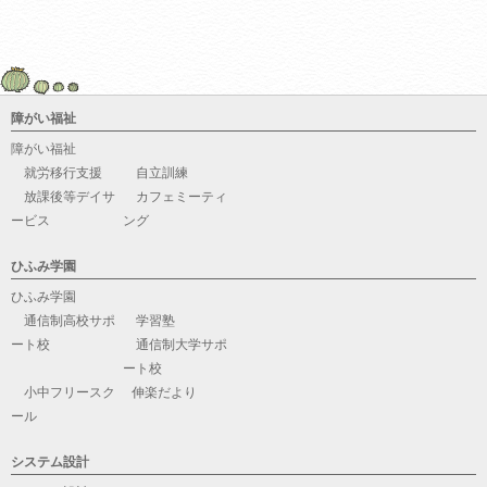
障がい福祉
障がい福祉
就労移行支援
自立訓練
放課後等デイサ
カフェミーティ
ービス
ング
ひふみ学園
ひふみ学園
通信制高校サポ
学習塾
ート校
通信制大学サポ
ート校
小中フリースク
伸楽だより
ール
システム設計