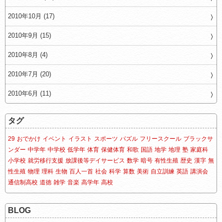
2010年10月 (17)
2010年9月 (15)
2010年8月 (4)
2010年7月 (20)
2010年6月 (11)
タグ
29
おでかけ
イベント
イラスト
スポーツ
パズル
フリースクール
ブラックサ
ンダー
中学年
中学校
低学年
体育
保健体育
和歌
国語
地学
地理
塾
家庭科
小学校
就労移行支援
放課後等デイサービス
数学
暗号
有性生殖
歴史
漢字
無
性生殖
物理
理科
生物
百人一首
社会
科学
算数
美術
自立訓練
英語
講演会
通信制高校
道徳
雑学
音楽
高学年
高校
BLOG