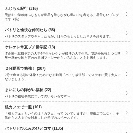
ふじもん紀行 (316)
元熱血中学教師ふじもんが世界を旅しながら世の中を考える、暑苦しいブログ
です（笑）
パトリと愉快な仲間たち (58)
パトリのスタッフやキャラたちが、日々のちょっとしたネタを語ります。
ケレケレ常夏プチ留学記 (13)
IT企業へ就職予定の大学4年生ケレケレが残りの大学生活、英語を勉強しつつ世
界一幸せな国と言われる国フィジーからいろんなことをお伝えします。
２分動画で勉強！ (207)
2分で出来る頭の体操！ためになる動画「パトリ放送部」でステキに賢く大人に
なりましょう。
まいにちの障がい福祉 (22)
パトリの福祉事業についてのいろいろです〜
机カフェで一服 (161)
「机カフェ」というのは「カフェ」ってついていますが、喫茶店ではなく、子
供から大人までを対象にした学びのスペースです。
パトリとひふみのひとコマ (1135)