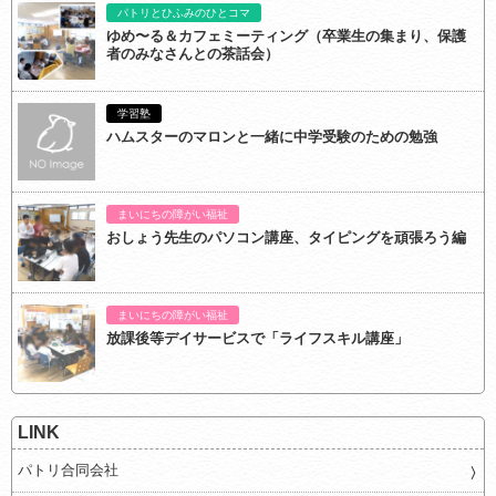
パトリとひふみのひとコマ
ゆめ〜る＆カフェミーティング（卒業生の集まり、保護
者のみなさんとの茶話会）
学習塾
ハムスターのマロンと一緒に中学受験のための勉強
まいにちの障がい福祉
おしょう先生のパソコン講座、タイピングを頑張ろう編
まいにちの障がい福祉
放課後等デイサービスで「ライフスキル講座」
LINK
パトリ合同会社