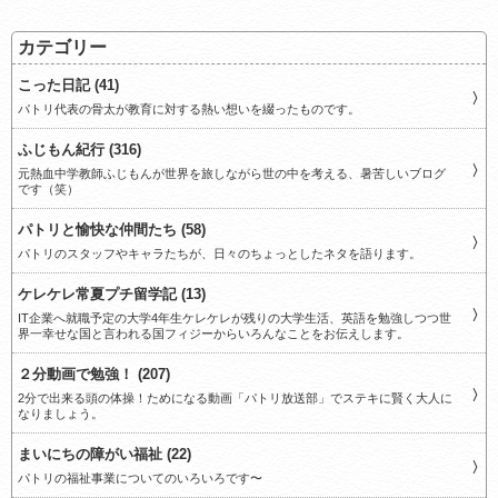
カテゴリー
こった日記 (41)
パトリ代表の骨太が教育に対する熱い想いを綴ったものです。
ふじもん紀行 (316)
元熱血中学教師ふじもんが世界を旅しながら世の中を考える、暑苦しいブログ
です（笑）
パトリと愉快な仲間たち (58)
パトリのスタッフやキャラたちが、日々のちょっとしたネタを語ります。
ケレケレ常夏プチ留学記 (13)
IT企業へ就職予定の大学4年生ケレケレが残りの大学生活、英語を勉強しつつ世
界一幸せな国と言われる国フィジーからいろんなことをお伝えします。
２分動画で勉強！ (207)
2分で出来る頭の体操！ためになる動画「パトリ放送部」でステキに賢く大人に
なりましょう。
まいにちの障がい福祉 (22)
パトリの福祉事業についてのいろいろです〜