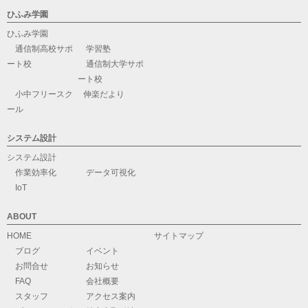
ひふみ学園
ひふみ学園
通信制高校サポ
学習塾
ート校
通信制大学サポ
ート校
小中フリースク
伸楽だより
ール
システム設計
システム設計
作業効率化
データ可視化
IoT
ABOUT
HOME
サイトマップ
ブログ
イベント
お問合せ
お知らせ
FAQ
会社概要
スタッフ
アクセス案内