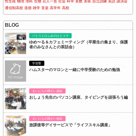
性生殖
物理
理科
生物
百人一首
社会
科学
算数
美術
自立訓練
英語
講演会
通信制高校
道徳
雑学
音楽
高学年
高校
BLOG
パトリとひふみのひとコマ
ゆめ〜る＆カフェミーティング（卒業生の集まり、保護
者のみなさんとの茶話会）
学習塾
ハムスターのマロンと一緒に中学受験のための勉強
まいにちの障がい福祉
おしょう先生のパソコン講座、タイピングを頑張ろう編
まいにちの障がい福祉
放課後等デイサービスで「ライフスキル講座」