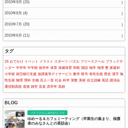
2010年9月 (15)
2010年8月 (4)
2010年7月 (20)
2010年6月 (11)
タグ
29
おでかけ
イベント
イラスト
スポーツ
パズル
フリースクール
ブラックサ
ンダー
中学年
中学校
低学年
体育
保健体育
和歌
国語
地学
地理
塾
家庭科
小学校
就労移行支援
放課後等デイサービス
数学
暗号
有性生殖
歴史
漢字
無
性生殖
物理
理科
生物
百人一首
社会
科学
算数
美術
自立訓練
英語
講演会
通信制高校
道徳
雑学
音楽
高学年
高校
BLOG
パトリとひふみのひとコマ
ゆめ〜る＆カフェミーティング（卒業生の集まり、保護
者のみなさんとの茶話会）