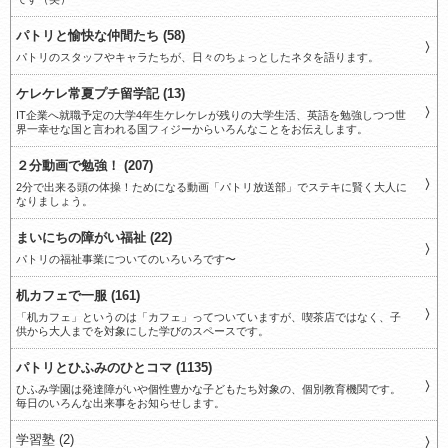
パトリと愉快な仲間たち (58)
パトリのスタッフやキャラたちが、日々のちょっとしたネタを語ります。
ケレケレ常夏プチ留学記 (13)
IT企業へ就職予定の大学4年生ケレケレが残りの大学生活、英語を勉強しつつ世
界一幸せな国と言われる国フィジーからいろんなことをお伝えします。
２分動画で勉強！ (207)
2分で出来る頭の体操！ためになる動画「パトリ放送部」でステキに賢く大人に
なりましょう。
まいにちの障がい福祉 (22)
パトリの福祉事業についてのいろいろです〜
机カフェで一服 (161)
「机カフェ」というのは「カフェ」ってついていますが、喫茶店ではなく、子
供から大人までを対象にした学びのスペースです。
パトリとひふみのひとコマ (1135)
ひふみ学園は発達障がいや個性豊かな子どもたち対象の、個別教育機関です。
毎日のいろんな出来事をお知らせします。
学習塾 (2)