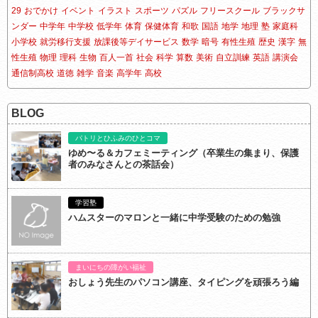
29
おでかけ
イベント
イラスト
スポーツ
パズル
フリースクール
ブラックサ
ンダー
中学年
中学校
低学年
体育
保健体育
和歌
国語
地学
地理
塾
家庭科
小学校
就労移行支援
放課後等デイサービス
数学
暗号
有性生殖
歴史
漢字
無
性生殖
物理
理科
生物
百人一首
社会
科学
算数
美術
自立訓練
英語
講演会
通信制高校
道徳
雑学
音楽
高学年
高校
BLOG
パトリとひふみのひとコマ
ゆめ〜る＆カフェミーティング（卒業生の集まり、保護
者のみなさんとの茶話会）
学習塾
ハムスターのマロンと一緒に中学受験のための勉強
まいにちの障がい福祉
おしょう先生のパソコン講座、タイピングを頑張ろう編