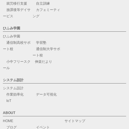
就労移行支援
自立訓練
放課後等デイサ
カフェミーティ
ービス
ング
ひふみ学園
ひふみ学園
通信制高校サポ
学習塾
ート校
通信制大学サポ
ート校
小中フリースク
伸楽だより
ール
システム設計
システム設計
作業効率化
データ可視化
IoT
ABOUT
HOME
サイトマップ
ブログ
イベント