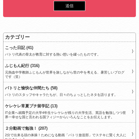
カテゴリー
こった日記 (41)
パトリ代表の骨太が教育に対する熱い想いを綴ったものです。
ふじもん紀行 (316)
元熱血中学教師ふじもんが世界を旅しながら世の中を考える、暑苦しいブログ
です（笑）
パトリと愉快な仲間たち (58)
パトリのスタッフやキャラたちが、日々のちょっとしたネタを語ります。
ケレケレ常夏プチ留学記 (13)
IT企業へ就職予定の大学4年生ケレケレが残りの大学生活、英語を勉強しつつ世
界一幸せな国と言われる国フィジーからいろんなことをお伝えします。
２分動画で勉強！ (207)
2分で出来る頭の体操！ためになる動画「パトリ放送部」でステキに賢く大人に