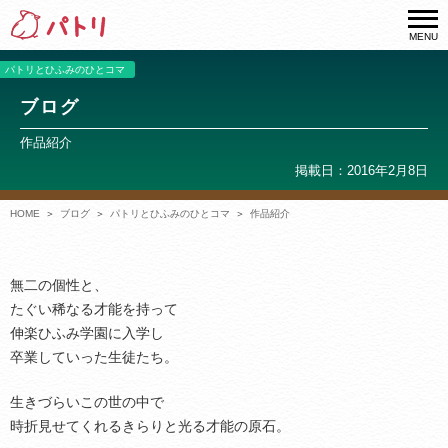
MENU
パトリとひふみのひとコマ
ブログ
作品紹介
掲載日：2016年2月8日
HOME
ブログ
パトリとひふみのひとコマ
作品紹介
無二の個性と、
たぐい稀なる才能を持って
伸楽ひふみ学園に入学し
卒業していった生徒たち。
生きづらいこの世の中で
時折見せてくれるきらりと光る才能の原石。