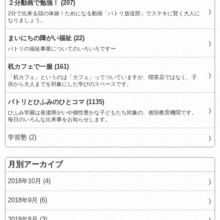
２分動画で勉強！ (207)
2分で出来る頭の体操！ためになる動画「パトリ放送部」でステキに賢く大人に
なりましょう。
まいにちの障がい福祉 (22)
パトリの福祉事業についてのいろいろです〜
机カフェで一服 (161)
「机カフェ」というのは「カフェ」ってついていますが、喫茶店ではなく、子
供から大人までを対象にした学びのスペースです。
パトリとひふみのひとコマ (1135)
ひふみ学園は発達障がいや個性豊かな子どもたち対象の、個別教育機関です。
毎日のいろんな出来事をお知らせします。
学習塾 (2)
月別アーカイブ
2018年10月 (4)
2018年9月 (6)
2018年8月 (3)