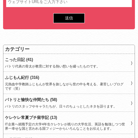
カテゴリー
こった日記 (41)
パトリ代表の骨太が教育に対する熱い想いを綴ったものです。
ふじもん紀行 (316)
元熱血中学教師ふじもんが世界を旅しながら世の中を考える、暑苦しいブログ
です（笑）
パトリと愉快な仲間たち (58)
パトリのスタッフやキャラたちが、日々のちょっとしたネタを語ります。
ケレケレ常夏プチ留学記 (13)
IT企業へ就職予定の大学4年生ケレケレが残りの大学生活、英語を勉強しつつ世
界一幸せな国と言われる国フィジーからいろんなことをお伝えします。