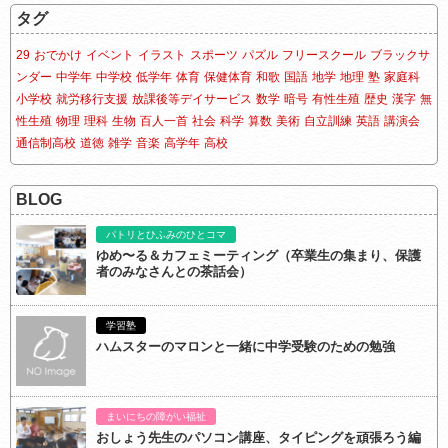
タグ
29
おでかけ
イベント
イラスト
スポーツ
パズル
フリースクール
ブラックサ
ンダー
中学年
中学校
低学年
体育
保健体育
和歌
国語
地学
地理
塾
家庭科
小学校
就労移行支援
放課後等デイサービス
数学
暗号
有性生殖
歴史
漢字
無
性生殖
物理
理科
生物
百人一首
社会
科学
算数
美術
自立訓練
英語
講演会
通信制高校
道徳
雑学
音楽
高学年
高校
BLOG
パトリとひふみのひとコマ
ゆめ〜る＆カフェミーティング（卒業生の集まり、保護
者のみなさんとの茶話会）
学習塾
ハムスターのマロンと一緒に中学受験のための勉強
まいにちの障がい福祉
おしょう先生のパソコン講座、タイピングを頑張ろう編