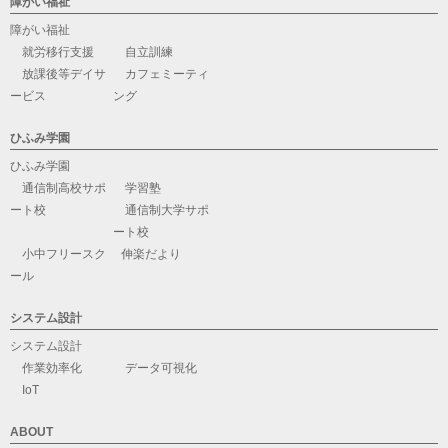
障がい福祉
障がい福祉
就労移行支援
自立訓練
放課後等デイサ
カフェミーティ
ービス
ング
ひふみ学園
ひふみ学園
通信制高校サポ
学習塾
ート校
通信制大学サポ
ート校
小中フリースク
伸楽だより
ール
システム設計
システム設計
作業効率化
データ可視化
IoT
ABOUT