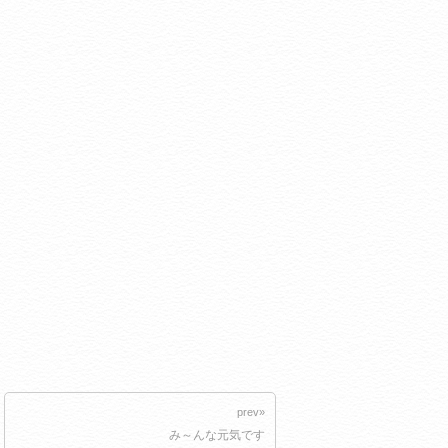
prev»
み～んな元気です