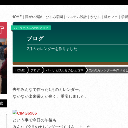
HOME
障がい福祉
ひふみ学園
システム設計
かなふ
机カフェ
学習
パトリとひふみのひとコマ
ブログ
2月のカレンダーを作りました
HOME
ブログ
パトリとひふみのひとコマ
2月のカレンダーを作りま
去年みんなで作った1月のカレンダー。
なかなか出来栄えが良く、重宝しました。
という事で今日の午後も
みんなで2月のカレンダーづくりをしました。