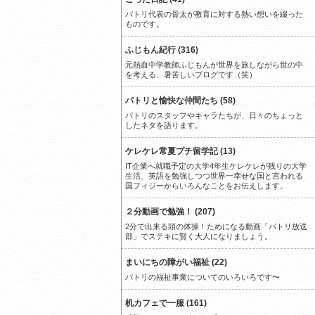
パトリ代表の骨太が教育に対する熱い想いを綴った
ものです。
ふじもん紀行 (316)
元熱血中学教師ふじもんが世界を旅しながら世の中
を考える、暑苦しいブログです（笑）
パトリと愉快な仲間たち (58)
パトリのスタッフやキャラたちが、日々のちょっと
したネタを語ります。
ケレケレ常夏プチ留学記 (13)
IT企業へ就職予定の大学4年生ケレケレが残りの大学
生活、英語を勉強しつつ世界一幸せな国と言われる
国フィジーからいろんなことをお伝えします。
２分動画で勉強！ (207)
2分で出来る頭の体操！ためになる動画「パトリ放送
部」でステキに賢く大人になりましょう。
まいにちの障がい福祉 (22)
パトリの福祉事業についてのいろいろです〜
机カフェで一服 (161)