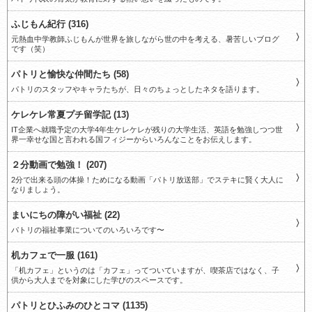
ふじもん紀行 (316)
元熱血中学教師ふじもんが世界を旅しながら世の中を考える、暑苦しいブログ
です（笑）
パトリと愉快な仲間たち (58)
パトリのスタッフやキャラたちが、日々のちょっとしたネタを語ります。
ケレケレ常夏プチ留学記 (13)
IT企業へ就職予定の大学4年生ケレケレが残りの大学生活、英語を勉強しつつ世
界一幸せな国と言われる国フィジーからいろんなことをお伝えします。
２分動画で勉強！ (207)
2分で出来る頭の体操！ためになる動画「パトリ放送部」でステキに賢く大人に
なりましょう。
まいにちの障がい福祉 (22)
パトリの福祉事業についてのいろいろです〜
机カフェで一服 (161)
「机カフェ」というのは「カフェ」ってついていますが、喫茶店ではなく、子
供から大人までを対象にした学びのスペースです。
パトリとひふみのひとコマ (1135)