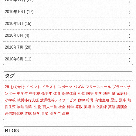
2010年10月 (17)
2010年9月 (15)
2010年8月 (4)
2010年7月 (20)
2010年6月 (11)
タグ
29
おでかけ
イベント
イラスト
スポーツ
パズル
フリースクール
ブラックサ
ンダー
中学年
中学校
低学年
体育
保健体育
和歌
国語
地学
地理
塾
家庭科
小学校
就労移行支援
放課後等デイサービス
数学
暗号
有性生殖
歴史
漢字
無
性生殖
物理
理科
生物
百人一首
社会
科学
算数
美術
自立訓練
英語
講演会
通信制高校
道徳
雑学
音楽
高学年
高校
BLOG