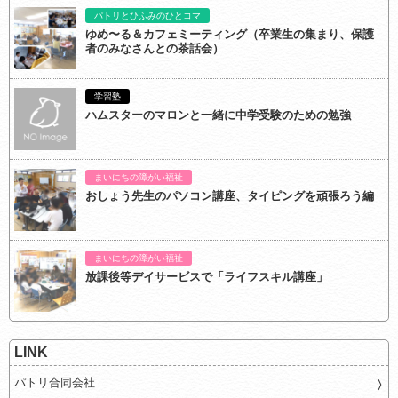
パトリとひふみのひとコマ
ゆめ〜る＆カフェミーティング（卒業生の集まり、保護
者のみなさんとの茶話会）
学習塾
ハムスターのマロンと一緒に中学受験のための勉強
まいにちの障がい福祉
おしょう先生のパソコン講座、タイピングを頑張ろう編
まいにちの障がい福祉
放課後等デイサービスで「ライフスキル講座」
LINK
パトリ合同会社