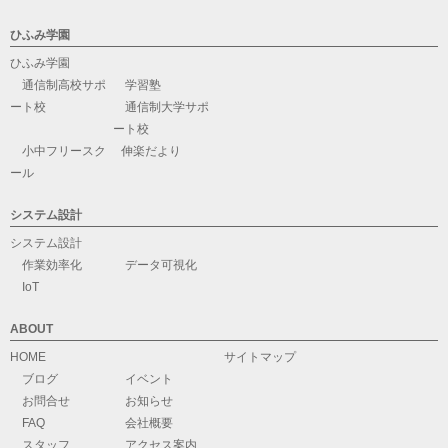
ひふみ学園
ひふみ学園
通信制高校サポ
学習塾
ート校
通信制大学サポ
ート校
小中フリースク
伸楽だより
ール
システム設計
システム設計
作業効率化
データ可視化
IoT
ABOUT
HOME
サイトマップ
ブログ
イベント
お問合せ
お知らせ
FAQ
会社概要
スタッフ
アクセス案内