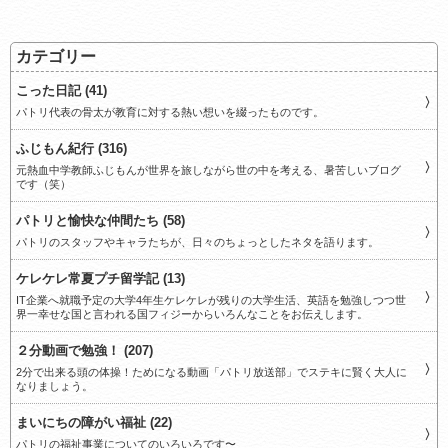
カテゴリー
こった日記 (41)
パトリ代表の骨太が教育に対する熱い想いを綴ったものです。
ふじもん紀行 (316)
元熱血中学教師ふじもんが世界を旅しながら世の中を考える、暑苦しいブログ
です（笑）
パトリと愉快な仲間たち (58)
パトリのスタッフやキャラたちが、日々のちょっとしたネタを語ります。
ケレケレ常夏プチ留学記 (13)
IT企業へ就職予定の大学4年生ケレケレが残りの大学生活、英語を勉強しつつ世
界一幸せな国と言われる国フィジーからいろんなことをお伝えします。
２分動画で勉強！ (207)
2分で出来る頭の体操！ためになる動画「パトリ放送部」でステキに賢く大人に
なりましょう。
まいにちの障がい福祉 (22)
パトリの福祉事業についてのいろいろです〜