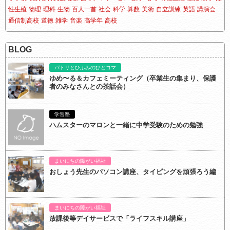
性生殖
物理
理科
生物
百人一首
社会
科学
算数
美術
自立訓練
英語
講演会
通信制高校
道徳
雑学
音楽
高学年
高校
BLOG
パトリとひふみのひとコマ
ゆめ〜る＆カフェミーティング（卒業生の集まり、保護
者のみなさんとの茶話会）
学習塾
ハムスターのマロンと一緒に中学受験のための勉強
まいにちの障がい福祉
おしょう先生のパソコン講座、タイピングを頑張ろう編
まいにちの障がい福祉
放課後等デイサービスで「ライフスキル講座」