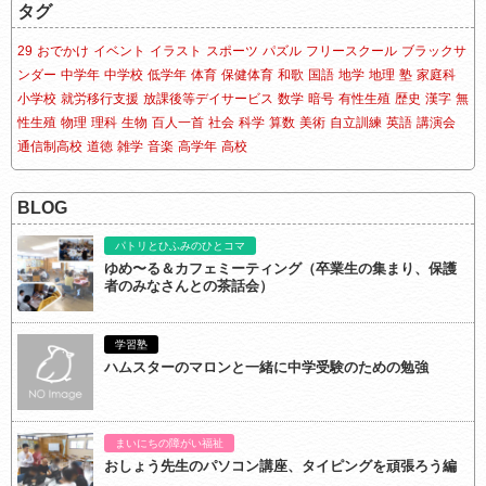
タグ
29
おでかけ
イベント
イラスト
スポーツ
パズル
フリースクール
ブラックサ
ンダー
中学年
中学校
低学年
体育
保健体育
和歌
国語
地学
地理
塾
家庭科
小学校
就労移行支援
放課後等デイサービス
数学
暗号
有性生殖
歴史
漢字
無
性生殖
物理
理科
生物
百人一首
社会
科学
算数
美術
自立訓練
英語
講演会
通信制高校
道徳
雑学
音楽
高学年
高校
BLOG
パトリとひふみのひとコマ
ゆめ〜る＆カフェミーティング（卒業生の集まり、保護
者のみなさんとの茶話会）
学習塾
ハムスターのマロンと一緒に中学受験のための勉強
まいにちの障がい福祉
おしょう先生のパソコン講座、タイピングを頑張ろう編