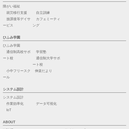
障がい福祉
就労移行支援
自立訓練
放課後等デイサ
カフェミーティ
ービス
ング
ひふみ学園
ひふみ学園
通信制高校サポ
学習塾
ート校
通信制大学サポ
ート校
小中フリースク
伸楽だより
ール
システム設計
システム設計
作業効率化
データ可視化
IoT
ABOUT