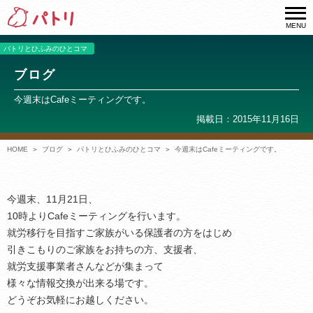
MENU
パトリとひふみのひとコマ
ブログ
今週末はCafeミーティングです。
掲載日：2015年11月16日
HOME
ブログ
パトリとひふみのひとコマ
今週末はCafeミーティングです。
今週末、11月21日、
10時よりCafeミーティングを行います。
就労移行を目指すご家族がいる保護者の方をはじめ
引きこもりのご家族をお持ちの方、支援者、
就労支援事業者さんなどが集まって
様々な情報交換が出来る場です。
どうぞお気軽にお越しください。