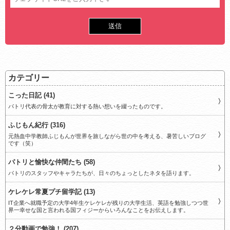
カテゴリー
こった日記 (41)
パトリ代表の骨太が教育に対する熱い想いを綴ったものです。
ふじもん紀行 (316)
元熱血中学教師ふじもんが世界を旅しながら世の中を考える、暑苦しいブログ
です（笑）
パトリと愉快な仲間たち (58)
パトリのスタッフやキャラたちが、日々のちょっとしたネタを語ります。
ケレケレ常夏プチ留学記 (13)
IT企業へ就職予定の大学4年生ケレケレが残りの大学生活、英語を勉強しつつ世
界一幸せな国と言われる国フィジーからいろんなことをお伝えします。
２分動画で勉強！ (207)