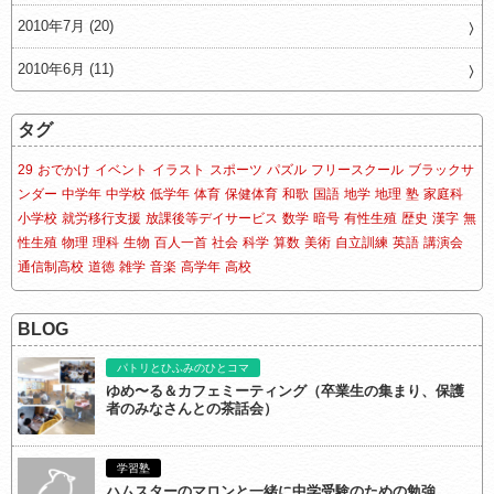
2010年7月 (20)
2010年6月 (11)
タグ
29
おでかけ
イベント
イラスト
スポーツ
パズル
フリースクール
ブラックサ
ンダー
中学年
中学校
低学年
体育
保健体育
和歌
国語
地学
地理
塾
家庭科
小学校
就労移行支援
放課後等デイサービス
数学
暗号
有性生殖
歴史
漢字
無
性生殖
物理
理科
生物
百人一首
社会
科学
算数
美術
自立訓練
英語
講演会
通信制高校
道徳
雑学
音楽
高学年
高校
BLOG
パトリとひふみのひとコマ
ゆめ〜る＆カフェミーティング（卒業生の集まり、保護
者のみなさんとの茶話会）
学習塾
ハムスターのマロンと一緒に中学受験のための勉強