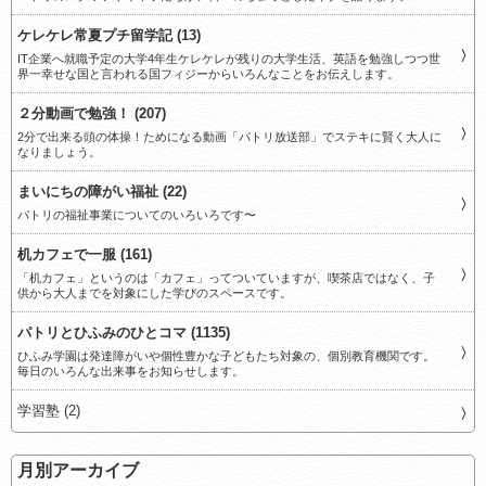
ケレケレ常夏プチ留学記 (13)
IT企業へ就職予定の大学4年生ケレケレが残りの大学生活、英語を勉強しつつ世
界一幸せな国と言われる国フィジーからいろんなことをお伝えします。
２分動画で勉強！ (207)
2分で出来る頭の体操！ためになる動画「パトリ放送部」でステキに賢く大人に
なりましょう。
まいにちの障がい福祉 (22)
パトリの福祉事業についてのいろいろです〜
机カフェで一服 (161)
「机カフェ」というのは「カフェ」ってついていますが、喫茶店ではなく、子
供から大人までを対象にした学びのスペースです。
パトリとひふみのひとコマ (1135)
ひふみ学園は発達障がいや個性豊かな子どもたち対象の、個別教育機関です。
毎日のいろんな出来事をお知らせします。
学習塾 (2)
月別アーカイブ