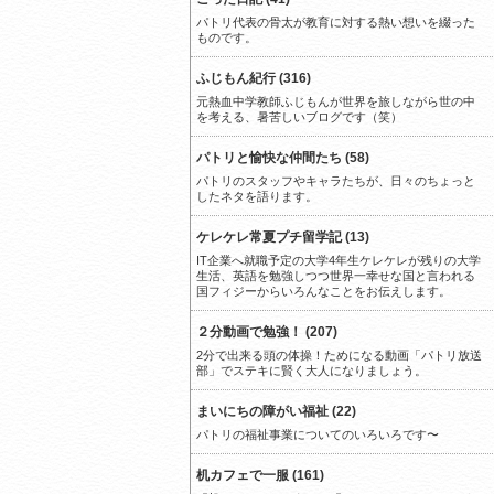
パトリ代表の骨太が教育に対する熱い想いを綴った
ものです。
ふじもん紀行 (316)
元熱血中学教師ふじもんが世界を旅しながら世の中
を考える、暑苦しいブログです（笑）
パトリと愉快な仲間たち (58)
パトリのスタッフやキャラたちが、日々のちょっと
したネタを語ります。
ケレケレ常夏プチ留学記 (13)
IT企業へ就職予定の大学4年生ケレケレが残りの大学
生活、英語を勉強しつつ世界一幸せな国と言われる
国フィジーからいろんなことをお伝えします。
２分動画で勉強！ (207)
2分で出来る頭の体操！ためになる動画「パトリ放送
部」でステキに賢く大人になりましょう。
まいにちの障がい福祉 (22)
パトリの福祉事業についてのいろいろです〜
机カフェで一服 (161)