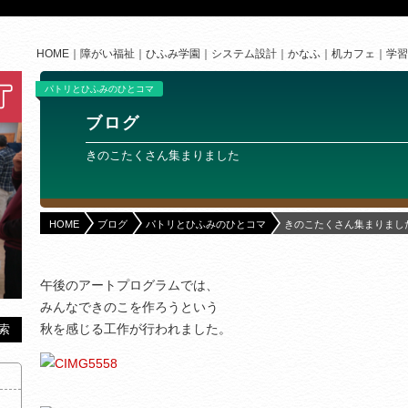
HOME
障がい福祉
ひふみ学園
システム設計
かなふ
机カフェ
学習
パトリとひふみのひとコマ
ブログ
きのこたくさん集まりました
HOME
ブログ
パトリとひふみのひとコマ
きのこたくさん集まりまし
午後のアートプログラムでは、
みんなできのこを作ろうという
秋を感じる工作が行われました。