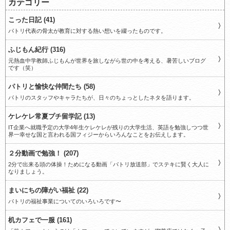
カテゴリー
こった日記 (41)
パトリ代表の骨太が教育に対する熱い想いを綴ったものです。
ふじもん紀行 (316)
元熱血中学教師ふじもんが世界を旅しながら世の中を考える、暑苦しいブログ
です（笑）
パトリと愉快な仲間たち (58)
パトリのスタッフやキャラたちが、日々のちょっとしたネタを語ります。
ケレケレ常夏プチ留学記 (13)
IT企業へ就職予定の大学4年生ケレケレが残りの大学生活、英語を勉強しつつ世
界一幸せな国と言われる国フィジーからいろんなことをお伝えします。
２分動画で勉強！ (207)
2分で出来る頭の体操！ためになる動画「パトリ放送部」でステキに賢く大人に
なりましょう。
まいにちの障がい福祉 (22)
パトリの福祉事業についてのいろいろです〜
机カフェで一服 (161)