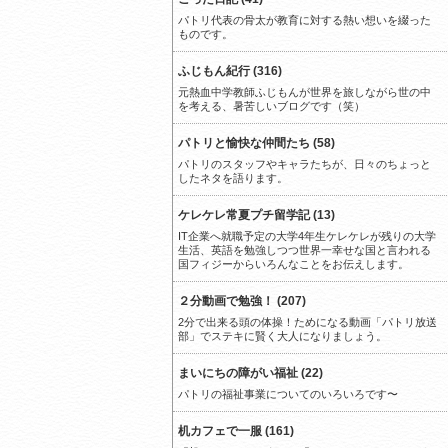
パトリ代表の骨太が教育に対する熱い想いを綴った
ものです。
ふじもん紀行 (316)
元熱血中学教師ふじもんが世界を旅しながら世の中
を考える、暑苦しいブログです（笑）
パトリと愉快な仲間たち (58)
パトリのスタッフやキャラたちが、日々のちょっと
したネタを語ります。
ケレケレ常夏プチ留学記 (13)
IT企業へ就職予定の大学4年生ケレケレが残りの大学
生活、英語を勉強しつつ世界一幸せな国と言われる
国フィジーからいろんなことをお伝えします。
２分動画で勉強！ (207)
2分で出来る頭の体操！ためになる動画「パトリ放送
部」でステキに賢く大人になりましょう。
まいにちの障がい福祉 (22)
パトリの福祉事業についてのいろいろです〜
机カフェで一服 (161)