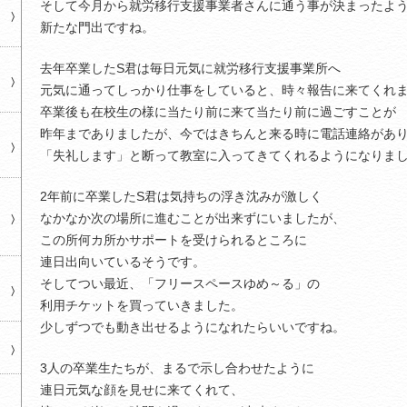
そして今月から就労移行支援事業者さんに通う事が決まったよ
新たな門出ですね。
去年卒業したS君は毎日元気に就労移行支援事業所へ
元気に通ってしっかり仕事をしていると、時々報告に来てくれ
卒業後も在校生の様に当たり前に来て当たり前に過ごすことが
昨年までありましたが、今ではきちんと来る時に電話連絡があ
「失礼します」と断って教室に入ってきてくれるようになりま
2年前に卒業したS君は気持ちの浮き沈みが激しく
なかなか次の場所に進むことが出来ずにいましたが、
この所何カ所かサポートを受けられるところに
連日出向いているそうです。
そしてつい最近、「フリースペースゆめ～る」の
利用チケットを買っていきました。
少しずつでも動き出せるようになれたらいいですね。
3人の卒業生たちが、まるで示し合わせたように
連日元気な顔を見せに来てくれて、