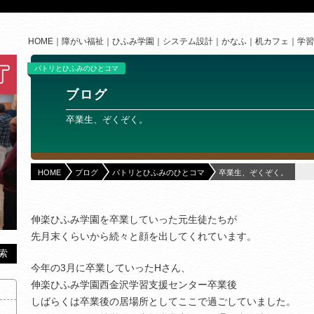
HOME
障がい福祉
ひふみ学園
システム設計
かなふ
机カフェ
学習
パトリとひふみのひとコマ
ブログ
卒業生、ぞくぞく。
HOME
ブログ
パトリとひふみのひとコマ
卒業生、ぞくぞく。
伸楽ひふみ学園を卒業していった元生徒たちが
先月末くらいから続々と顔を出してくれています。
今年の3月に卒業していったHさん、
伸楽ひふみ学園西金沢学習支援センター卒業後
しばらくは卒業後の居場所としてここで過ごしていました。