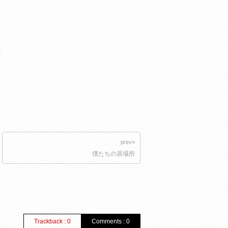
を
prev»
僕たちの居場所
Trackback : 0
Comments : 0