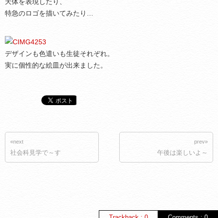
天体を表現したり、
特急のロゴを描いてみたり…
デザインも色遣いも生徒それぞれ。
実に個性的な絵皿が出来ました。
«next
prev»
社会科見学で～す
午後は楽しいよ～
Trackback : 0
Comments : 0