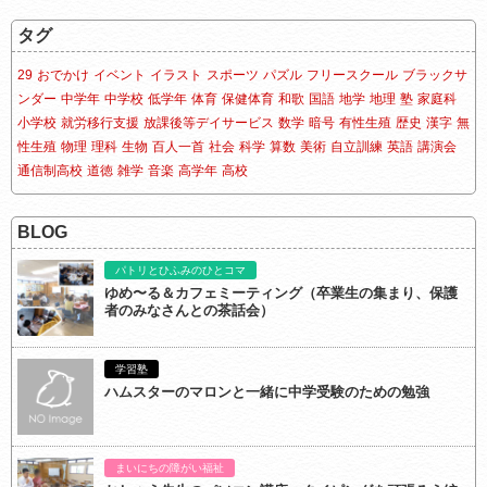
タグ
29
おでかけ
イベント
イラスト
スポーツ
パズル
フリースクール
ブラックサ
ンダー
中学年
中学校
低学年
体育
保健体育
和歌
国語
地学
地理
塾
家庭科
小学校
就労移行支援
放課後等デイサービス
数学
暗号
有性生殖
歴史
漢字
無
性生殖
物理
理科
生物
百人一首
社会
科学
算数
美術
自立訓練
英語
講演会
通信制高校
道徳
雑学
音楽
高学年
高校
BLOG
パトリとひふみのひとコマ
ゆめ〜る＆カフェミーティング（卒業生の集まり、保護
者のみなさんとの茶話会）
学習塾
ハムスターのマロンと一緒に中学受験のための勉強
まいにちの障がい福祉