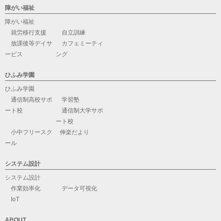
障がい福祉
障がい福祉
就労移行支援
自立訓練
放課後等デイサ
カフェミーティ
ービス
ング
ひふみ学園
ひふみ学園
通信制高校サポ
学習塾
ート校
通信制大学サポ
ート校
小中フリースク
伸楽だより
ール
システム設計
システム設計
作業効率化
データ可視化
IoT
ABOUT