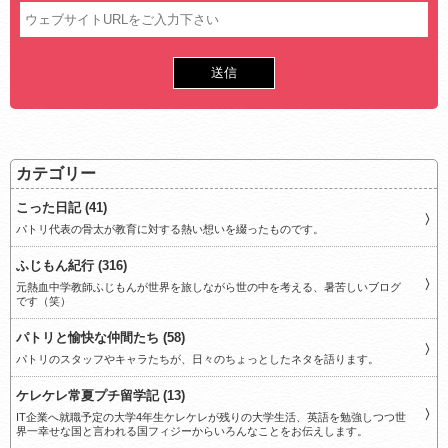
カテゴリー
こった日記 (41)
パトリ代表の骨太が教育に対する熱い想いを綴ったものです。
ふじもん紀行 (316)
元熱血中学教師ふじもんが世界を旅しながら世の中を考える、暑苦しいブログ
です（笑）
パトリと愉快な仲間たち (58)
パトリのスタッフやキャラたちが、日々のちょっとしたネタを語ります。
ケレケレ常夏プチ留学記 (13)
IT企業へ就職予定の大学4年生ケレケレが残りの大学生活、英語を勉強しつつ世
界一幸せな国と言われる国フィジーからいろんなことをお伝えします。