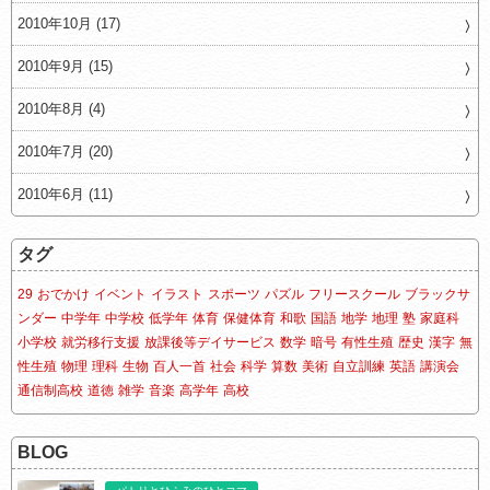
2010年10月 (17)
2010年9月 (15)
2010年8月 (4)
2010年7月 (20)
2010年6月 (11)
タグ
29
おでかけ
イベント
イラスト
スポーツ
パズル
フリースクール
ブラックサ
ンダー
中学年
中学校
低学年
体育
保健体育
和歌
国語
地学
地理
塾
家庭科
小学校
就労移行支援
放課後等デイサービス
数学
暗号
有性生殖
歴史
漢字
無
性生殖
物理
理科
生物
百人一首
社会
科学
算数
美術
自立訓練
英語
講演会
通信制高校
道徳
雑学
音楽
高学年
高校
BLOG