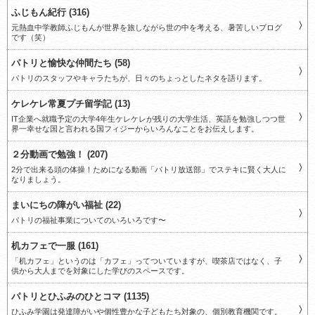
ふじもん紀行 (316)
元熱血中学教師ふじもんが世界を旅しながら世の中を考える、暑苦しいブログ
です（笑）
パトリと愉快な仲間たち (58)
パトリのスタッフやキャラたちが、日々のちょっとしたネタを語ります。
ケレケレ常夏プチ留学記 (13)
IT企業へ就職予定の大学4年生ケレケレが残りの大学生活、英語を勉強しつつ世
界一幸せな国と言われる国フィジーからいろんなことをお伝えします。
２分動画で勉強！ (207)
2分で出来る頭の体操！ためになる動画「パトリ放送部」でステキに賢く大人に
なりましょう。
まいにちの障がい福祉 (22)
パトリの福祉事業についてのいろいろです〜
机カフェで一服 (161)
「机カフェ」というのは「カフェ」ってついていますが、喫茶店ではなく、子
供から大人までを対象にした学びのスペースです。
パトリとひふみのひとコマ (1135)
ひふみ学園は発達障がいや個性豊かな子どもたち対象の、個別教育機関です。