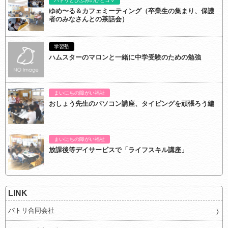
パトリとひふみのひとコマ
ゆめ〜る＆カフェミーティング（卒業生の集まり、保護
者のみなさんとの茶話会）
学習塾
ハムスターのマロンと一緒に中学受験のための勉強
まいにちの障がい福祉
おしょう先生のパソコン講座、タイピングを頑張ろう編
まいにちの障がい福祉
放課後等デイサービスで「ライフスキル講座」
LINK
パトリ合同会社